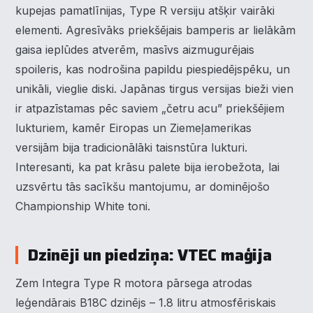
kupejas pamatlīnijas, Type R versiju atšķir vairāki
elementi. Agresīvāks priekšējais bamperis ar lielākām
gaisa ieplūdes atverēm, masīvs aizmugurējais
spoileris, kas nodrošina papildu piespiedējspēku, un
unikāli, vieglie diski. Japānas tirgus versijas bieži vien
ir atpazīstamas pēc saviem „četru acu” priekšējiem
lukturiem, kamēr Eiropas un Ziemeļamerikas
versijām bija tradicionālāki taisnstūra lukturi.
Interesanti, ka pat krāsu palete bija ierobežota, lai
uzsvērtu tās sacīkšu mantojumu, ar dominējošo
Championship White toni.
Dzinēji un piedziņa: VTEC maģija
Zem Integra Type R motora pārsega atrodas
leģendārais B18C dzinējs – 1.8 litru atmosfēriskais