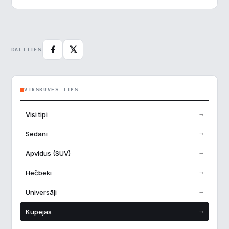
DALĪTIES
VIRSBŪVES TIPS
→
Visi tipi
→
Sedani
→
Apvidus (SUV)
→
Hečbeki
→
Universāļi
→
Kupejas