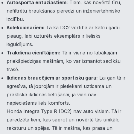
Autosporta entuziastiem:
Tiem, kas novērtē tīru,
nefiltrētu braukšanas pieredzi un inženiertehnisko
izcilību.
Kolekcionāriem:
Tā kā DC2 vērtība ar katru gadu
pieaug, labi uzturēts eksemplārs ir lielisks
ieguldījums.
×
Piekrišanas preferences
Trakdiena cienītājiem:
Tā ir viena no labākajām
priekšpiedziņas mašīnām, ko var izmantot sacīkšu
trasē.
Mēs izmantojam sīkdatnes, lai palīdzētu jums efektīvi
pārvietoties un veikt noteiktas funkcijas. Zemāk katras
Ikdienas braucējiem ar sportisku garu:
Lai gan tā ir
piekrišanas kategorijā atradīsiet detalizētu informāciju par
agresīva, tā joprojām ir pietiekami uzticama un
visām sīk
... Rādīt vairāk
praktiska ikdienas lietošanai, ja vien nav
nepieciešams liels komforts.
Nepieciešamās
▶
Vienmēr aktīvs
Honda Integra Type R (DC2) nav auto visiem. Tā ir
paredzēta tiem, kas saprot un novērtē tās unikālo
Funkcionālais
▶
raksturu un spējas. Tā ir mašīna, kas prasa un