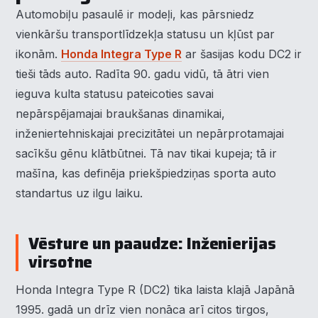
Automobiļu pasaulē ir modeļi, kas pārsniedz
vienkāršu transportlīdzekļa statusu un kļūst par
ikonām.
Honda Integra Type R
ar šasijas kodu DC2 ir
tieši tāds auto. Radīta 90. gadu vidū, tā ātri vien
ieguva kulta statusu pateicoties savai
nepārspējamajai braukšanas dinamikai,
inženiertehniskajai precizitātei un nepārprotamajai
sacīkšu gēnu klātbūtnei. Tā nav tikai kupeja; tā ir
mašīna, kas definēja priekšpiedziņas sporta auto
standartus uz ilgu laiku.
Vēsture un paaudze: Inženierijas
virsotne
Honda Integra Type R (DC2) tika laista klajā Japānā
1995. gadā un drīz vien nonāca arī citos tirgos,