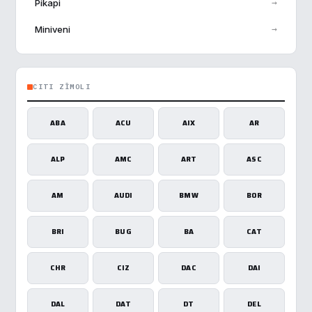
→
Pikapi
→
Miniveni
CITI ZĪMOLI
ABA
ACU
AIX
AR
ALP
AMC
ART
ASC
AM
AUDI
BMW
BOR
BRI
BUG
BA
CAT
CHR
CIZ
DAC
DAI
DAL
DAT
DT
DEL