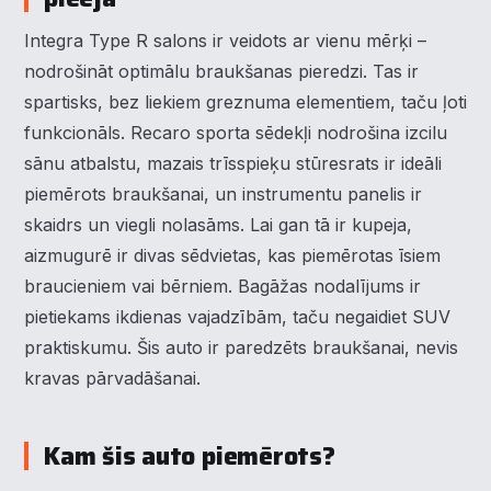
Integra Type R salons ir veidots ar vienu mērķi –
nodrošināt optimālu braukšanas pieredzi. Tas ir
spartisks, bez liekiem greznuma elementiem, taču ļoti
funkcionāls. Recaro sporta sēdekļi nodrošina izcilu
sānu atbalstu, mazais trīsspieķu stūresrats ir ideāli
piemērots braukšanai, un instrumentu panelis ir
skaidrs un viegli nolasāms. Lai gan tā ir kupeja,
aizmugurē ir divas sēdvietas, kas piemērotas īsiem
braucieniem vai bērniem. Bagāžas nodalījums ir
pietiekams ikdienas vajadzībām, taču negaidiet SUV
praktiskumu. Šis auto ir paredzēts braukšanai, nevis
kravas pārvadāšanai.
Kam šis auto piemērots?