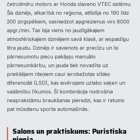
četrcilindru motors ar Honda slaveno VTEC sistēmu.
Šis dzinējs, atkarībā no reģiona, attīstīja no 190 līdz
200 zirgspēkiem, sasniedzot apgriezienus virs 8000
apgr./min. Tas bija viens no jaudīgākajiem
atmosfēriskajiem dzinējiem savā klasē, ar iespaidīgu
litra jaudu. Dzinējs ir savienots ar precīzu un īsi
pārnesumotu piecu pakāpju manuālo
pārnesumkārbu, un jauda tiek novadīta uz
priekšējiem riteņiem caur ierobežotas slīdes
diferenciāli (LSD), kas ievērojami uzlabo saķeri un
vadāmību līkumos. Šī kombinācija nodrošina
neaprakstāmu braukšanas pieredzi, kas ir retums
pat mūsdienu sporta automašīnās.
Salons un praktiskums: Puristiska
pieeja