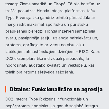
tostarp Ziemeļamerikā un Eiropā. Tā bija balstīta uz
trešās paaudzes Honda Integra platformas, taču
Type R versija tika gandrīz pilnībā pārstrādāta ar
mērķi radīt maksimāli sportisku un puristisku
braukšanas pieredzi. Honda inženieri samazināja
svaru, pastiprināja šasiju, uzlaboja balstiekārtu un,
protams, aprīkoja to ar vienu no visu laiku
labākajiem atmosfēriskajiem dzinējiem – B18C. Katrs
DC2 eksemplārs tika individuāli pārbaudīts, lai
nodrošinātu augstāko kvalitāti un veiktspēju, kas
tolaik bija retums sērijveida ražošanā.
Dizains: Funkcionalitāte un agresija
DC2 Integra Type R dizains ir funkcionāls un
nepārprotami sportisks. Lai gan tā saglabā Integra