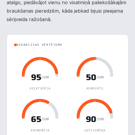
atalgo, piedāvājot vienu no visatmiņā paliekošākajām
Analītika
▶
braukšanas pieredzēm, kāda jebkad bijusi pieejama
Veiktspēja
sērijveida ražošanā.
▶
Reklāma
▶
REDAKCIJAS VĒRTĒJUMS
Noraidīt visu
Saglabāt preferences
95
50
/100
/100
Pieņemt visu
VEIKTSPĒJA
KOMFORTS
65
90
/100
/100
EKONOMIJA
UZTICAMĪBA