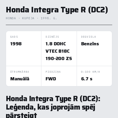
Honda Integra Type R (DC2)
HONDA · KUPEJA · 1998. G.
GADS
DZINĒJS
DEGVIELA
1998
1.8 DOHC
Benzīns
VTEC B18C
190-200 ZS
ĀTRUMKĀRBA
PIEDZIŅA
0–100 KM/H
Manuālā
FWD
6.7 s
Honda Integra Type R (DC2):
Leģenda, kas joprojām spēj
pārsteigt