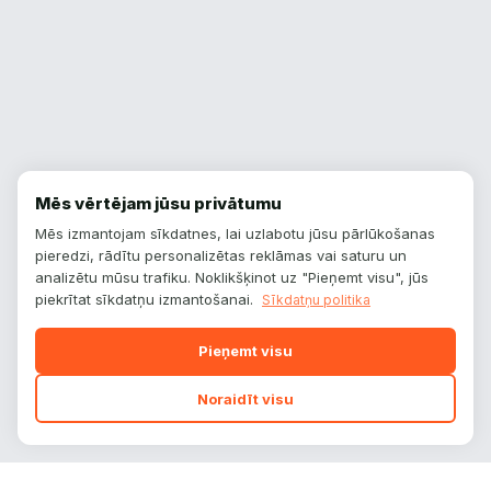
Mēs vērtējam jūsu privātumu
Mēs izmantojam sīkdatnes, lai uzlabotu jūsu pārlūkošanas
pieredzi, rādītu personalizētas reklāmas vai saturu un
analizētu mūsu trafiku. Noklikšķinot uz "Pieņemt visu", jūs
piekrītat sīkdatņu izmantošanai.
Sīkdatņu politika
Pieņemt visu
Noraidīt visu