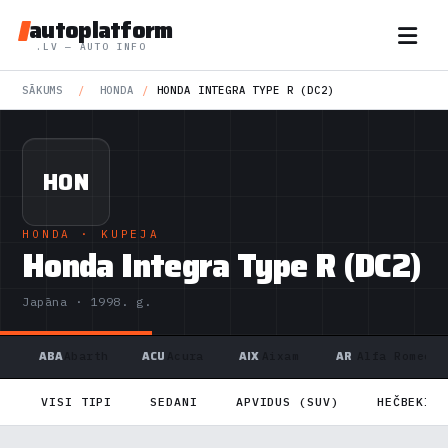
autoplatform
.LV — AUTO INFO
SĀKUMS
/
HONDA
/
HONDA INTEGRA TYPE R (DC2)
HON
HONDA
· KUPEJA
Honda Integra Type R (DC2)
Japāna · 1998. g.
ABA
ACU
AIX
AR
Abarth
Acura
Aixam
Alfa Romeo
VISI TIPI
SEDANI
APVIDUS (SUV)
HEČBEKI