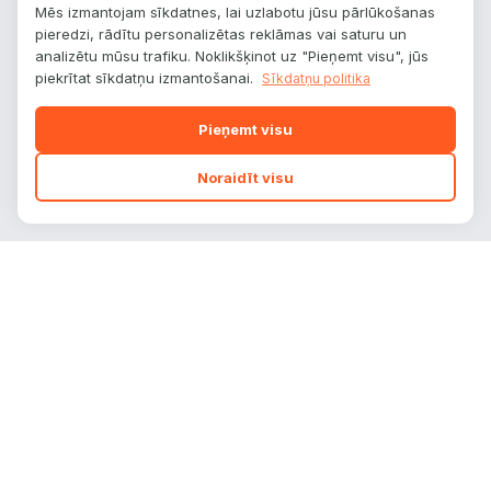
Mēs izmantojam sīkdatnes, lai uzlabotu jūsu pārlūkošanas
pieredzi, rādītu personalizētas reklāmas vai saturu un
analizētu mūsu trafiku. Noklikšķinot uz "Pieņemt visu", jūs
piekrītat sīkdatņu izmantošanai.
Sīkdatņu politika
Pieņemt visu
Noraidīt visu
autoplatform
.
lv
Auto zīmoli, modeļi un tehniskie dati — viss
vienuviet.