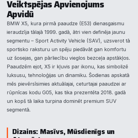
Veiktspējas Apvienojums
Apvidū
BMW X5, kura pirmā paaudze (E53) dienasgaismu
ieraudzīja tālajā 1999. gadā, ātri vien definēja jaunu
segmentu – Sport Activity Vehicle (SAV), uzsverot tā
sportisko raksturu un spēju piedāvāt gan komfortu
uz šosejas, gan pārliecību vieglos bezceļa apstākļos.
Paaudzēm ejot, X5 ir kļuvis par ikonu, kas simbolizē
luksusu, tehnoloģijas un dinamiku. Šodienas apskatā
mēs pievērsīsimies aktuālajai, ceturtajai paaudzei ar
rūpnīcas kodu G05, kas tika prezentēta 2018. gadā
un kopš tā laika turpina dominēt premium SUV
segmentā.
Dizains: Masīvs, Mūsdienīgs un