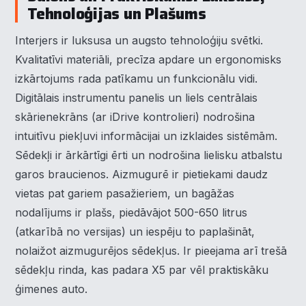
Tehnoloģijas un Plašums
Interjers ir luksusa un augsto tehnoloģiju svētki.
Kvalitatīvi materiāli, precīza apdare un ergonomisks
izkārtojums rada patīkamu un funkcionālu vidi.
Digitālais instrumentu panelis un liels centrālais
skārienekrāns (ar iDrive kontrolieri) nodrošina
intuitīvu piekļuvi informācijai un izklaides sistēmām.
Sēdekļi ir ārkārtīgi ērti un nodrošina lielisku atbalstu
garos braucienos. Aizmugurē ir pietiekami daudz
vietas pat gariem pasažieriem, un bagāžas
nodalījums ir plašs, piedāvājot 500-650 litrus
(atkarībā no versijas) un iespēju to paplašināt,
nolaižot aizmugurējos sēdekļus. Ir pieejama arī trešā
sēdekļu rinda, kas padara X5 par vēl praktiskāku
ģimenes auto.