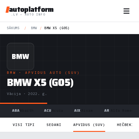
autoplatform
.LV — AUTO INFO
SĀKUMS
/
BMW
/
BMW X5 (G05)
BMW
BMW
· APVIDUS AUTO (SUV)
BMW X5 (G05)
Vācija · 2022. g.
ABA
ACU
AIX
AR
Abarth
Acura
Aixam
Alfa Romeo
VISI TIPI
SEDANI
APVIDUS (SUV)
HEČBEKI