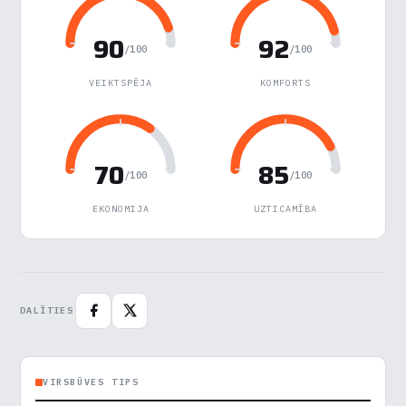
Reklāma
▶
90
92
/100
/100
VEIKTSPĒJA
KOMFORTS
Noraidīt visu
Saglabāt preferences
Pieņemt visu
70
85
/100
/100
EKONOMIJA
UZTICAMĪBA
DALĪTIES
VIRSBŪVES TIPS