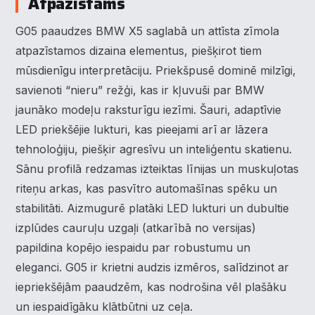
Atpazīstams
G05 paaudzes BMW X5 saglabā un attīsta zīmola
atpazīstamos dizaina elementus, piešķirot tiem
mūsdienīgu interpretāciju. Priekšpusē dominē milzīgi,
savienoti “nieru” režģi, kas ir kļuvuši par BMW
jaunāko modeļu raksturīgu iezīmi. Šauri, adaptīvie
LED priekšējie lukturi, kas pieejami arī ar lāzera
tehnoloģiju, piešķir agresīvu un inteliģentu skatienu.
Sānu profilā redzamas izteiktas līnijas un muskuļotas
riteņu arkas, kas pasvītro automašīnas spēku un
stabilitāti. Aizmugurē platāki LED lukturi un dubultie
izplūdes cauruļu uzgaļi (atkarībā no versijas)
papildina kopējo iespaidu par robustumu un
eleganci. G05 ir krietni audzis izmēros, salīdzinot ar
iepriekšējām paaudzēm, kas nodrošina vēl plašāku
un iespaidīgāku klātbūtni uz ceļa.