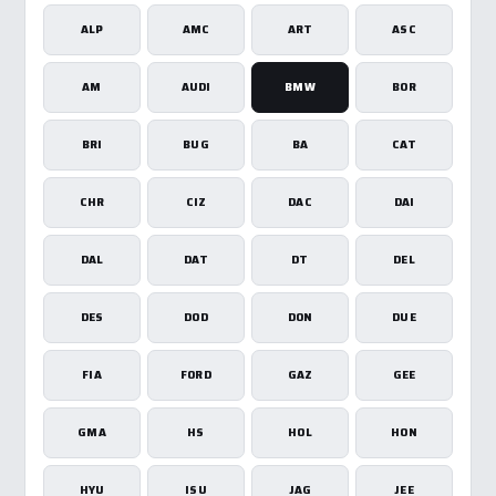
ALP
AMC
ART
ASC
AM
AUDI
BMW
BOR
BRI
BUG
BA
CAT
CHR
CIZ
DAC
DAI
DAL
DAT
DT
DEL
DES
DOD
DON
DUE
FIA
FORD
GAZ
GEE
GMA
HS
HOL
HON
HYU
ISU
JAG
JEE