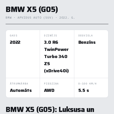
BMW X5 (G05)
BMW · APVIDUS AUTO (SUV) · 2022. G.
GADS
DZINĒJS
DEGVIELA
2022
3.0 R6
Benzīns
TwinPower
Turbo 340
ZS
(xDrive40i)
ĀTRUMKĀRBA
PIEDZIŅA
0–100 KM/H
Automāts
AWD
5.5 s
BMW X5 (G05): Luksusa un