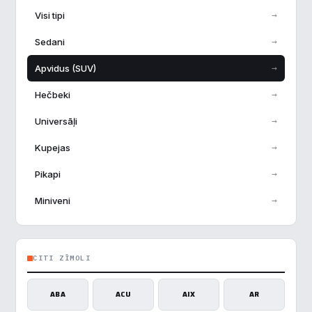
→
Visi tipi
→
Sedani
→
Apvidus (SUV)
→
Hečbeki
→
Universāļi
→
Kupejas
→
Pikapi
→
Miniveni
CITI ZĪMOLI
ABA
ACU
AIX
AR