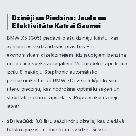
Dzinēji un Piedziņa: Jauda un
Efektivitāte Katrai Gaumei
BMW X5 (G05) piedāvā plašu dzinēju klāstu, kas
apmierinās visdažādākās prasības – no
ekonomiskiem dīzeļdzinējiem līdz jaudīgiem benzīna
un hibrīda spēka agregātiem. Visi modeļi ir aprīkoti ar
izcilu 8 pakāpju Steptronic automātisko
pārnesumkārbu un BMW xDrive inteliģento visu
riteņu piedziņu, kas nodrošina optimālu saķeri un
stabilitāti jebkuros apstākļos. Populārākie dzinēji
ietver:
xDrive30d:
3.0 litru sešcilindru dīzelis, kas piedāvā
lielisku griezes momentu un salīdzinoši labu