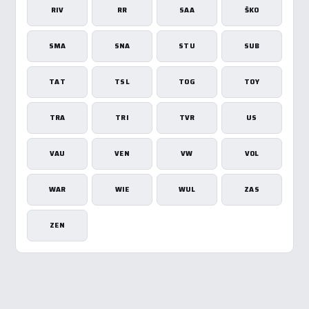
RIV
RR
SAA
ŠKO
SMA
SNA
STU
SUB
TAT
TSL
TOG
TOY
TRA
TRI
TVR
US
VAU
VEN
VW
VOL
WAR
WIE
WUL
ZAS
ZEN