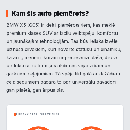
Kam šis auto piemērots?
×
Piekrišanas preferences
BMW X5 (G05) ir ideāli piemērots tiem, kas meklē
premium klases SUV ar izcilu veiktspēju, komfortu
Mēs izmantojam sīkdatnes, lai palīdzētu jums efektīvi
un jaunākajām tehnoloģijām. Tas būs lieliska izvēle
pārvietoties un veikt noteiktas funkcijas. Zemāk katras
biznesa cilvēkiem, kuri novērtē statusu un dinamiku,
piekrišanas kategorijā atradīsiet detalizētu informāciju par
visām sīk
... Rādīt vairāk
kā arī ģimenēm, kurām nepieciešama plaša, droša
un luksusa automašīna ikdienas vajadzībām un
Nepieciešamās
garākiem ceļojumiem. Tā spēja tikt galā ar dažādiem
▶
Vienmēr aktīvs
ceļa segumiem padara to par universālu pavadoni
Funkcionālais
▶
gan pilsētā, gan ārpus tās.
Analītika
▶
REDAKCIJAS VĒRTĒJUMS
Veiktspēja
▶