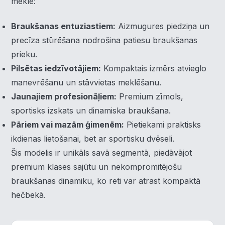
meklē:
Braukšanas entuziastiem:
Aizmugures piedziņa un
precīza stūrēšana nodrošina patiesu braukšanas
prieku.
×
Piekrišanas preferences
Pilsētas iedzīvotājiem:
Kompaktais izmērs atvieglo
manevrēšanu un stāvvietas meklēšanu.
Mēs izmantojam sīkdatnes, lai palīdzētu jums efektīvi
Jaunajiem profesionāļiem:
Premium zīmols,
pārvietoties un veikt noteiktas funkcijas. Zemāk katras
piekrišanas kategorijā atradīsiet detalizētu informāciju par
sportisks izskats un dinamiska braukšana.
visām sīk
... Rādīt vairāk
Pāriem vai mazām ģimenēm:
Pietiekami praktisks
ikdienas lietošanai, bet ar sportisku dvēseli.
Nepieciešamās
▶
Vienmēr aktīvs
Šis modelis ir unikāls savā segmentā, piedāvājot
premium klases sajūtu un nekompromitējošu
Funkcionālais
▶
braukšanas dinamiku, ko reti var atrast kompaktā
hečbekā.
Analītika
▶