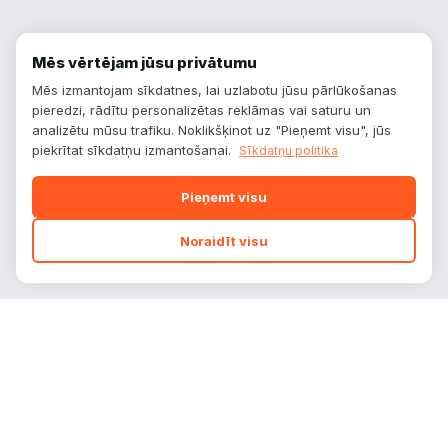
Mēs vērtējam jūsu privātumu
Mēs izmantojam sīkdatnes, lai uzlabotu jūsu pārlūkošanas
pieredzi, rādītu personalizētas reklāmas vai saturu un
analizētu mūsu trafiku. Noklikšķinot uz "Pieņemt visu", jūs
piekrītat sīkdatņu izmantošanai.
Sīkdatņu politika
Pieņemt visu
Noraidīt visu