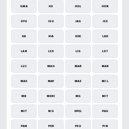
GMA
HS
HOL
HON
HYU
ISU
JAG
JEE
KA
KIA
KOE
LAD
LAN
LEX
LIG
LOT
LUC
MAH
MAR
MAR
MAS
MAY
MAZ
MCL
MB
MERC
MG
MIT
MIT
NIS
OPEL
PAG
PAN
PER
PEU
PIN