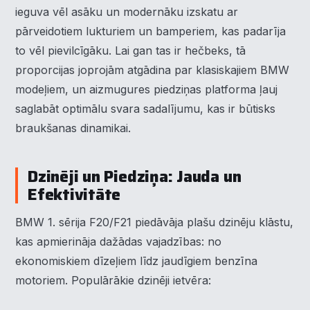
ieguva vēl asāku un modernāku izskatu ar
pārveidotiem lukturiem un bamperiem, kas padarīja
to vēl pievilcīgāku. Lai gan tas ir hečbeks, tā
proporcijas joprojām atgādina par klasiskajiem BMW
modeļiem, un aizmugures piedziņas platforma ļauj
saglabāt optimālu svara sadalījumu, kas ir būtisks
braukšanas dinamikai.
Dzinēji un Piedziņa: Jauda un
Efektivitāte
BMW 1. sērija F20/F21 piedāvāja plašu dzinēju klāstu,
kas apmierināja dažādas vajadzības: no
ekonomiskiem dīzeļiem līdz jaudīgiem benzīna
motoriem. Populārākie dzinēji ietvēra: