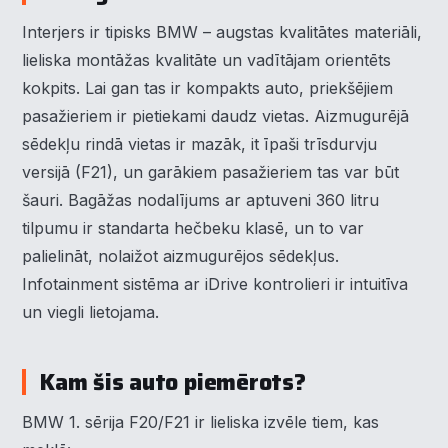
Interjers ir tipisks BMW – augstas kvalitātes materiāli,
lieliska montāžas kvalitāte un vadītājam orientēts
kokpits. Lai gan tas ir kompakts auto, priekšējiem
pasažieriem ir pietiekami daudz vietas. Aizmugurējā
sēdekļu rindā vietas ir mazāk, it īpaši trīsdurvju
versijā (F21), un garākiem pasažieriem tas var būt
šauri. Bagāžas nodalījums ar aptuveni 360 litru
tilpumu ir standarta hečbeku klasē, un to var
palielināt, nolaižot aizmugurējos sēdekļus.
Infotainment sistēma ar iDrive kontrolieri ir intuitīva
un viegli lietojama.
Kam šis auto piemērots?
BMW 1. sērija F20/F21 ir lieliska izvēle tiem, kas