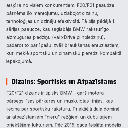
atšķīra no visiem konkurentiem. F20/F21 paaudze
pārņēma šo mantojumu, uzlabojot dizainu,
tehnoloģijas un dzinēju efektivitāti. Tā bija pēdējā 1.
sērijas paaudze, kas saglabāja BMW raksturīgo
aizmugures piedziņu (vai xDrive pilnpiedziņu),
padarot to par īpašu izvēli braukšanas entuziastiem,
kuri meklē sportisku un dinamisku pieredzi kompaktā
iepakojumā.
Dizains: Sportisks un Atpazīstams
F20/F21 dizains ir tipisks BMW – garš motora
pārsegs, īsas pārkares un muskuļotas līnijas, kas
liecina par sportisku raksturu. Priekšējā daļa dominē
ar atpazīstamiem “nieru” režģiem un dubultajiem
priekšējiem lukturiem. Pēc 2015. gada feislifta modelis