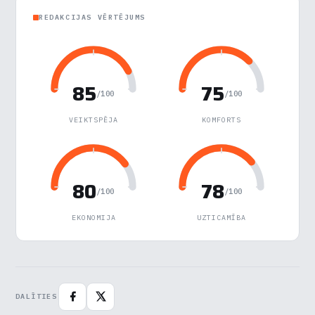
Veiktspēja
▶
REDAKCIJAS VĒRTĒJUMS
Reklāma
▶
85
75
Noraidīt visu
/100
/100
VEIKTSPĒJA
KOMFORTS
Saglabāt preferences
Pieņemt visu
80
78
/100
/100
EKONOMIJA
UZTICAMĪBA
DALĪTIES