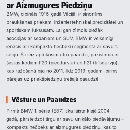
ar Aizmugures Piedziņu
BMW, dibināts 1916. gadā Vācijā, ir sinonīms
braukšanas priekam, inženiertehniskai precizitātei un
sportiskam luksusam. Lai gan zīmols biežāk
asociējas ar sedaniem un SUV, BMW ir veiksmīgi
ienācis arī kompakto hečbeku segmentā ar savu 1.
sēriju. Šoreiz aplūkosim otro paaudzi, pazīstamu ar
šasijas kodiem F20 (piecdurvju) un F21 (trīsdurvju),
kas ražošanā bija no 2011. līdz 2019. gadam, pirms
pārejas uz priekšpiedziņu trešajā paaudzē.
Vēsture un Paaudzes
Pirmā BMW 1. sērija (E87) tika laista klajā 2004.
gadā, pārsteidzot tirgu ar savu unikālo piedāvājumu –
kompakts hečbeks ar aizmugures piedziņu, kas to