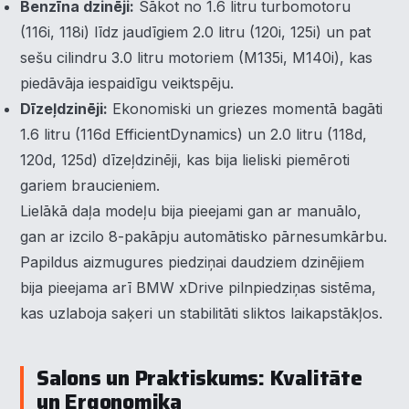
Benzīna dzinēji:
Sākot no 1.6 litru turbomotoru
(116i, 118i) līdz jaudīgiem 2.0 litru (120i, 125i) un pat
sešu cilindru 3.0 litru motoriem (M135i, M140i), kas
piedāvāja iespaidīgu veiktspēju.
Dīzeļdzinēji:
Ekonomiski un griezes momentā bagāti
1.6 litru (116d EfficientDynamics) un 2.0 litru (118d,
120d, 125d) dīzeļdzinēji, kas bija lieliski piemēroti
gariem braucieniem.
Lielākā daļa modeļu bija pieejami gan ar manuālo,
gan ar izcilo 8-pakāpju automātisko pārnesumkārbu.
Papildus aizmugures piedziņai daudziem dzinējiem
bija pieejama arī BMW xDrive pilnpiedziņas sistēma,
kas uzlaboja saķeri un stabilitāti sliktos laikapstākļos.
Salons un Praktiskums: Kvalitāte
un Ergonomika