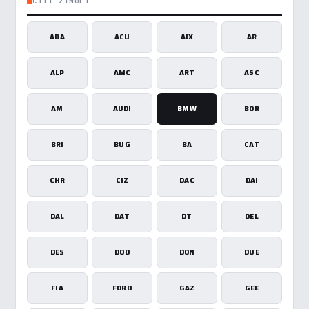
CITI ZĪMOLI
ABA
ACU
AIX
AR
ALP
AMC
ART
ASC
AM
AUDI
BMW
BOR
BRI
BUG
BA
CAT
CHR
CIZ
DAC
DAI
DAL
DAT
DT
DEL
DES
DOD
DON
DUE
FIA
FORD
GAZ
GEE