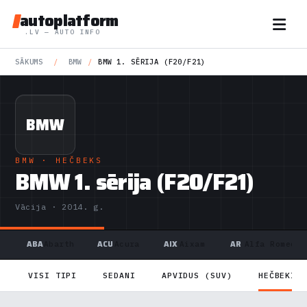
autoplatform
.LV — AUTO INFO
SĀKUMS
/
BMW
/
BMW 1. SĒRIJA (F20/F21)
BMW
BMW
· HEČBEKS
BMW 1. sērija (F20/F21)
Vācija · 2014. g.
ABA
ACU
AIX
AR
Abarth
Acura
Aixam
Alfa Romeo
VISI TIPI
SEDANI
APVIDUS (SUV)
HEČBEKI