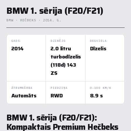
BMW 1. sērija (F20/F21)
BMW · HEČBEKS · 2014. G.
GADS
DZINĒJS
DEGVIELA
2014
2.0 litru
Dīzelis
turbodīzelis
(118d) 143
ZS
ĀTRUMKĀRBA
PIEDZIŅA
0–100 KM/H
Automāts
RWD
8.9 s
BMW 1. sērija (F20/F21):
Kompaktais Premium Hečbeks