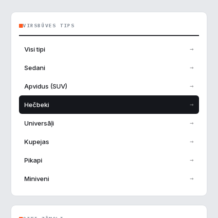
VIRSBŪVES TIPS
→
Visi tipi
→
Sedani
→
Apvidus (SUV)
→
Hečbeki
→
Universāļi
→
Kupejas
→
Pikapi
→
Miniveni