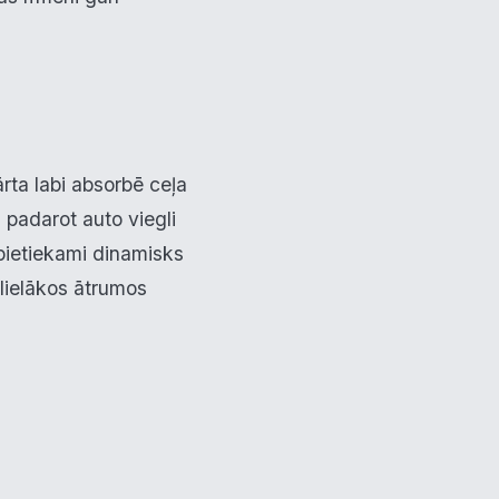
rta labi absorbē ceļa
 padarot auto viegli
 pietiekami dinamisks
t lielākos ātrumos