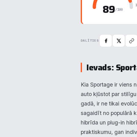
89
/100
DALĪTIES
Ievads: Spor
Kia Sportage ir viens n
auto kļūstot par stilīg
gadā, ir ne tikai evol
sagaidīt no populārā ko
hibrīda un plug-in hib
praktiskumu, gan indivi