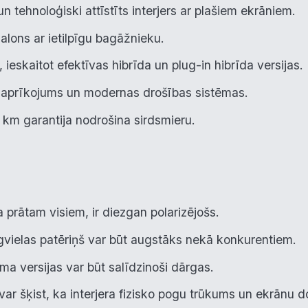
n tehnoloģiski attīstīts interjers ar plašiem ekrāniem.
alons ar ietilpīgu bagāžnieku.
, ieskaitot efektīvas hibrīda un plug-in hibrīda versijas.
 aprīkojums un modernas drošības sistēmas.
km garantija nodrošina sirdsmieru.
 prātam visiem, ir diezgan polarizējošs.
vielas patēriņš var būt augstāks nekā konkurentiem.
a versijas var būt salīdzinoši dārgas.
ar šķist, ka interjera fizisko pogu trūkums un ekrānu