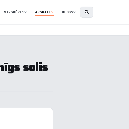
VIRSBŪVES
APSKATI
BLOGS
īgs solis