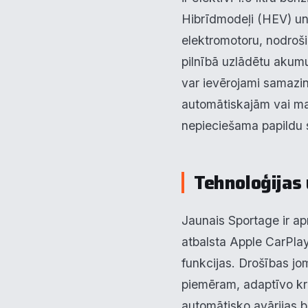
Hibrīdmodeļi (HEV) un 
elektromotoru, nodroš
pilnībā uzlādētu akumu
var ievērojami samazin
automātiskajām vai ma
nepieciešama papildu 
Pie
Tehnoloģijas 
Mēs i
notei
Jaunais Sportage ir ap
info
atbalsta Apple CarPla
N
funkcijas. Drošības jo
▶
piemēram, adaptīvo kru
F
▶
automātisko avārijas 