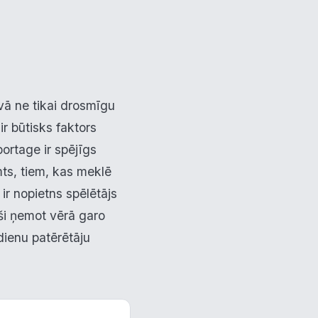
vā ne tikai drosmīgu
ir būtisks faktors
portage ir spējīgs
mts, tiem, kas meklē
 ir nopietns spēlētājs
ši ņemot vērā garo
sdienu patērētāju