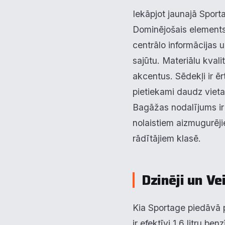
Iekāpjot jaunajā Sport
Dominējošais elements i
centrālo informācijas 
sajūtu. Materiālu kvali
akcentus. Sēdekļi ir ē
pietiekami daudz vieta
Bagāžas nodalījums ir p
nolaistiem aizmugurēji
rādītājiem klasē.
Dzinēji un Ve
Kia Sportage piedāvā 
ir efektīvi 1.6 litru be