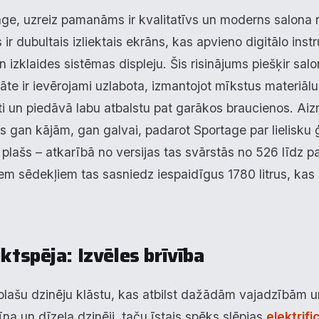
age, uzreiz pamanāms ir kvalitatīvs un moderns salona
r dubultais izliektais ekrāns, kas apvieno digitālo inst
un izklaides sistēmas displeju. Šis risinājums piešķir s
tāte ir ievērojami uzlabota, izmantojot mīkstus materiāl
rti un piedāvā labu atbalstu pat garākos braucienos. Ai
s gan kājām, gan galvai, padarot Sportage par lielisku
lašs – atkarībā no versijas tas svārstās no 526 līdz pat
em sēdekļiem tas sasniedz iespaidīgus 1780 litrus, kas 
iktspēja: Izvēles brīvība
plašu dzinēju klāstu, kas atbilst dažādām vajadzībām 
nzīna un dīzeļa dzinēji, taču īstais spēks slēpjas
elektrifi