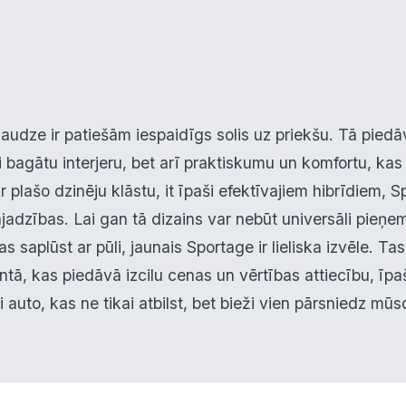
audze ir patiešām iespaidīgs solis uz priekšu. Tā piedā
 bagātu interjeru, bet arī praktiskumu un komfortu, kas 
 plašo dzinēju klāstu, it īpaši efektīvajiem hibrīdiem, S
adzības. Lai gan tā dizains var nebūt universāli pieņe
as saplūst ar pūli, jaunais Sportage ir lieliska izvēle. Tas
, kas piedāvā izcilu cenas un vērtības attiecību, īpa
si auto, kas ne tikai atbilst, bet bieži vien pārsniedz mū