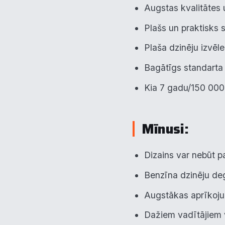
Augstas kvalitātes u
Plašs un praktisks s
Plaša dzinēju izvēle
Bagātīgs standarta
Kia 7 gadu/150 000 
Mīnusi:
Dizains var nebūt pa
Benzīna dzinēju deg
Augstākas aprīkojum
Dažiem vadītājiem v