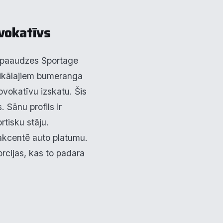
vokatīvs
ās paaudzes Sportage
unikālajiem bumeranga
vokatīvu izskatu. Šis
 Sānu profils ir
rtisku stāju.
k akcentē auto platumu.
rcijas, kas to padara