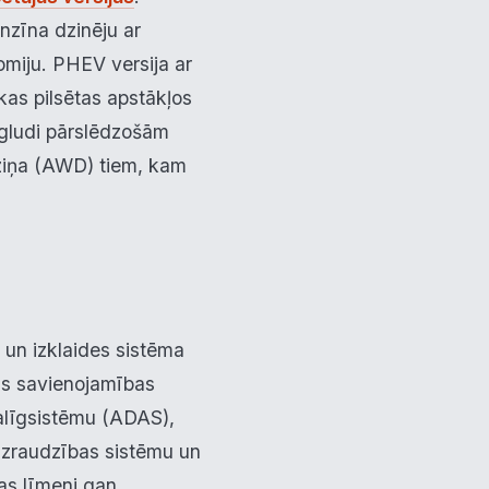
nzīna dzinēju ar
miju. PHEV versija ar
kas pilsētas apstākļos
 gludi pārslēdzošām
ziņa (AWD) tiem, kam
×
u
 un izklaides sistēma
as savienojamības
palīgsistēmu (ADAS),
tīvs
 uzraudzības sistēmu un
as līmeni gan