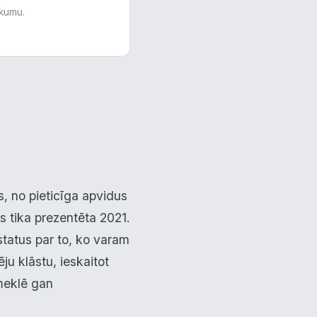
skumu.
s, no pieticīga apvidus
as tika prezentēta 2021.
status par to, ko varam
ju klāstu, ieskaitot
 meklē gan