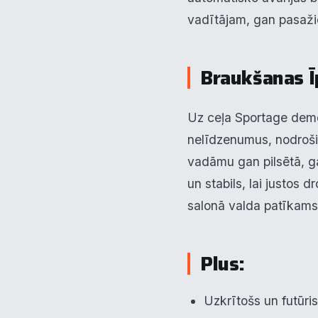
vadītājam, gan pasaži
An
▶
V
▶
Braukšanas Īp
R
▶
Uz ceļa Sportage demon
nelīdzenumus, nodrošin
N
vadāmu gan pilsētā, ga
un stabils, lai justos d
salonā valda patīkams
Plus:
Uzkrītošs un futūris