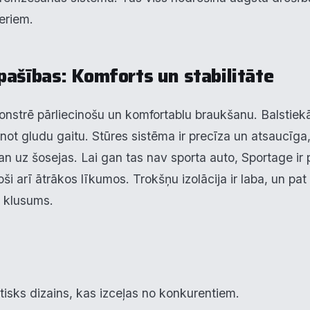
eriem.
alītika
eiktspēja
ašības: Komforts un stabilitāte
eklāma
strē pārliecinošu un komfortablu braukšanu. Balstiekā
ot gludu gaitu. Stūres sistēma ir precīza un atsaucīga,
oraidīt visu
Saglabāt preferences
Pieņemt visu
n uz šosejas. Lai gan tas nav sporta auto, Sportage ir
roši arī ātrākos līkumos. Trokšņu izolācija ir laba, un pa
 klusums.
tisks dizains, kas izceļas no konkurentiem.