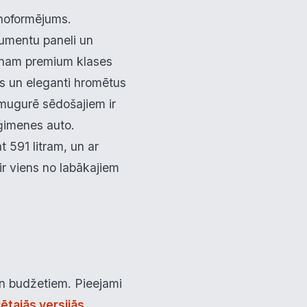
 noformējums.
rumentu paneli un
alonam premium klases
us un eleganti hromētus
zmugurē sēdošajiem ir
 ģimenes auto.
 591 litram, un ar
ir viens no labākajiem
un budžetiem. Pieejami
cētajās versijās
.