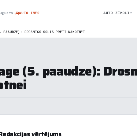
AUTO ZĪMOLI
ugusts.
AUTO INFO
. PAAUDZE): DROSMĪGS SOLIS PRETĪ NĀKOTNEI
age (5. paaudze): Drosm
otnei
Redakcijas vērtējums