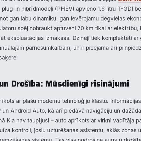
plug-in hibrīdmodeļi (PHEV) apvieno 1.6 litru T-GDI be
inot gan labu dinamiku, gan ievērojamu degvielas ekono
latoru spēj nobraukt aptuveni 70 km tikai ar elektrību, 
āt ekspluatācijas izmaksas. Dzinēji tiek komplektēti ar
nuālajām pārnesumkārbām, un ir pieejama arī pilnpied
saķere.
krišanas preferences
un Drošība: Mūsdienīgi risinājumi
zmantojam sīkdatnes, lai palīdzētu jums efektīvi pārvietoties un veikt
ktas funkcijas. Zemāk katras piekrišanas kategorijā atradīsiet detalizēt
rīkots ar plašu modernu tehnoloģiju klāstu. Informācijas
rmāciju par visām sīk
... Rādīt vairāk
y un Android Auto, kā arī piedāvā navigāciju un dažād
epieciešamās
mā Kia nav taupījusi – auto aprīkots ar virkni vadītāja 
Vienmēr ak
īza kontroli, joslu uzturēšanas asistentu, aklās zonas
unkcionālais
bremzēšanas sistēmu. Tas viss nodrošina augstu drošīb