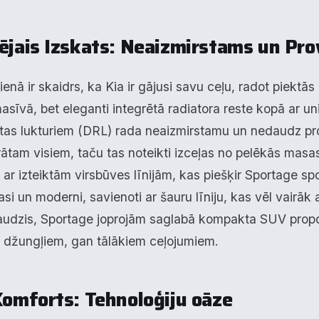
rējais Izskats: Neaizmirstams un Pro
enā ir skaidrs, ka Kia ir gājusi savu ceļu, radot piekt
asīvā, bet eleganti integrētā radiatora reste kopā ar 
tas lukturiem (DRL) rada neaizmirstamu un nedaudz pro
ātam visiem, taču tas noteikti izceļas no pelēkās masas.
ar izteiktām virsbūves līnijām, kas piešķir Sportage spo
 asi un moderni, savienoti ar šauru līniju, kas vēl vairā
 audzis, Sportage joprojām saglabā kompakta SUV propo
s džungļiem, gan tālākiem ceļojumiem.
Komforts: Tehnoloģiju oāze