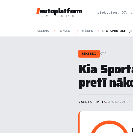
autoplatform
piektdien, 07. a
.LV — AUTO INFO
SĀKUMS
/
APSKATI
/
HEČBEKI
/
KIA SPORTAGE (5
KIA
HEČBEKI
Kia Sport
pretī nāk
VALDIS UPĪTS
/
30.06.2026