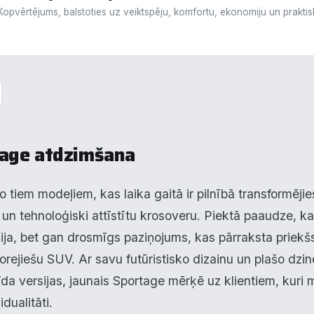
Kopvērtējums, balstoties uz veiktspēju, komfortu, ekonomiju un prakti
tage atdzimšana
o tiem modeļiem, kas laika gaitā ir pilnībā transformējie
u un tehnoloģiski attīstītu krosoveru. Piektā paaudze, k
ūcija, bet gan drosmīgs paziņojums, kas pārraksta priekš
rejiešu SUV. Ar savu futūristisko dizainu un plašo dzinē
rīda versijas, jaunais Sportage mērķē uz klientiem, kuri
dualitāti.