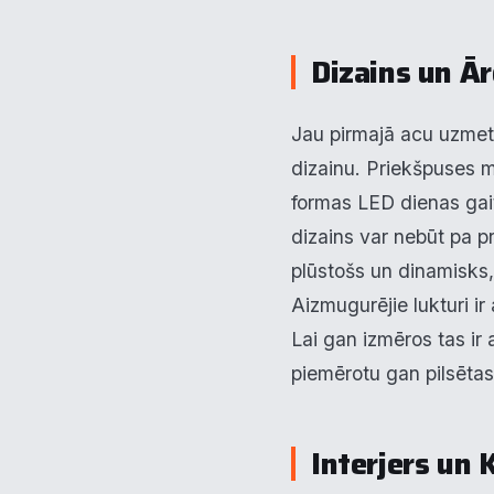
Dizains un Ā
Jau pirmajā acu uzmeti
dizainu. Priekšpuses m
formas LED dienas gai
dizains var nebūt pa pr
plūstošs un dinamisks, 
Aizmugurējie lukturi ir
Lai gan izmēros tas ir
piemērotu gan pilsēta
Interjers un 