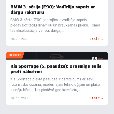
/100
BMW 3. sērija (E90): Vadītāja sapnis ar
dārgu raksturu
BMW 3. sērija (E90) joprojām ir vadītāja sapnis,
piedāvājot izcilu dinamiku un braukšanas prieku. Tomēr
tās ekspluatācija var būt dārga,…
30.06.2026
LASĪT →
HEČBEKI
89
/100
Kia Sportage (5. paaudze): Drosmīgs solis
pretī nākotnei
Kia Sportage piektā paaudze ir pārsteigums ar savu
futūristisko dizainu, modernajām tehnoloģijām un plašo
dzinēju klāstu. Tas piedāvā gan komfortu,…
30.06.2026
LASĪT →