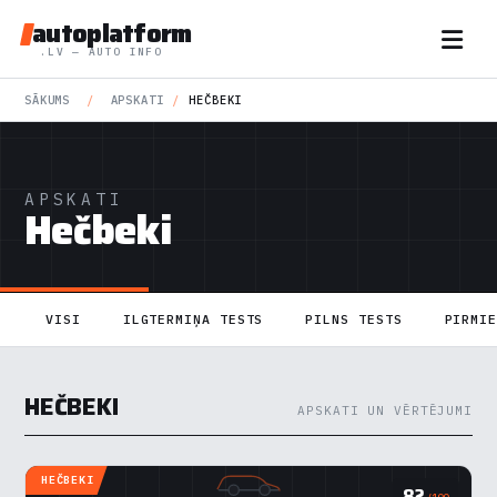
autoplatform
.LV — AUTO INFO
SĀKUMS
/
APSKATI
/
HEČBEKI
APSKATI
Hečbeki
VISI
ILGTERMIŅA TESTS
PILNS TESTS
PIRMI
HEČBEKI
APSKATI UN VĒRTĒJUMI
HEČBEKI
82