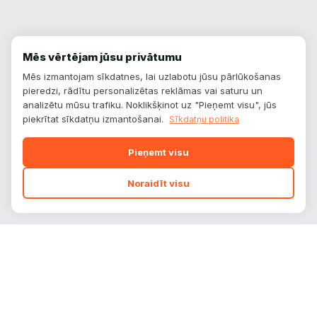
Mēs vērtējam jūsu privātumu
Mēs izmantojam sīkdatnes, lai uzlabotu jūsu pārlūkošanas
pieredzi, rādītu personalizētas reklāmas vai saturu un
analizētu mūsu trafiku. Noklikšķinot uz "Pieņemt visu", jūs
piekrītat sīkdatņu izmantošanai.
Sīkdatņu politika
Pieņemt visu
Noraidīt visu