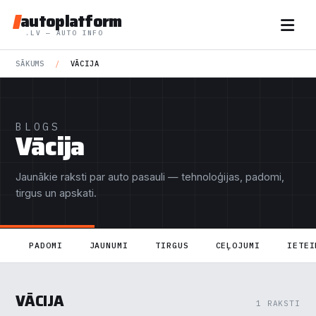
autoplatform
.LV — AUTO INFO
SĀKUMS
/
VĀCIJA
BLOGS
Vācija
Jaunākie raksti par auto pasauli — tehnoloģijas, padomi,
tirgus un apskati.
PADOMI
JAUNUMI
TIRGUS
CEĻOJUMI
IETEI
VĀCIJA
1 RAKSTI