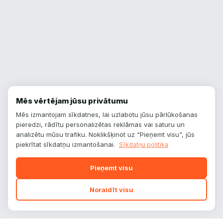
Mēs vērtējam jūsu privātumu
Mēs izmantojam sīkdatnes, lai uzlabotu jūsu pārlūkošanas
pieredzi, rādītu personalizētas reklāmas vai saturu un
analizētu mūsu trafiku. Noklikšķinot uz "Pieņemt visu", jūs
piekrītat sīkdatņu izmantošanai.
Sīkdatņu politika
Pieņemt visu
Noraidīt visu