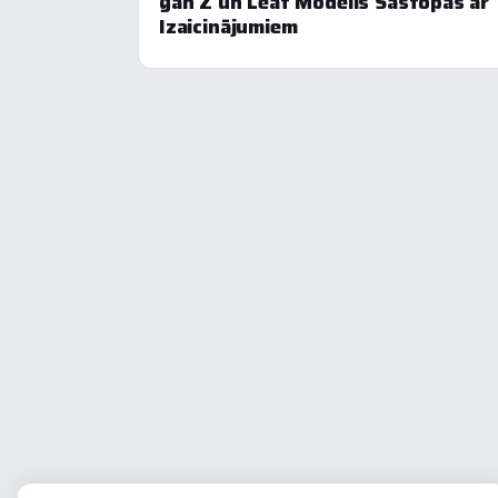
gan Z un Leaf Modelis Sastopas ar
Izaicinājumiem