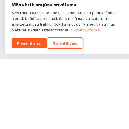
Mēs vērtējam jūsu privātumu
Mēs izmantojam sīkdatnes, lai uzlabotu jūsu pārlūkošanas
pieredzi, rādītu personalizētas reklāmas vai saturu un
analizētu mūsu trafiku. Noklikšķinot uz "Pieņemt visu", jūs
piekrītat sīkdatņu izmantošanai.
Sīkdatņu politika
Pieņemt visu
Noraidīt visu
autoplatform
.
lv
Auto zīmoli, modeļi un tehniskie dati — viss