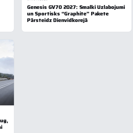
Genesis GV70 2027: Smalki Uzlabojumi
eklāma
un Sportisks “Graphite” Pakete
Pārsteidz Dienvidkorejā
oraidīt visu
Saglabāt preferences
Pieņemt visu
Aug,
i