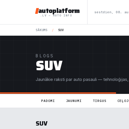
autoplatform
sestdien, 08. au
.LV — AUTO INFO
SĀKUMS
/
SUV
BLOGS
SUV
Jaunākie raksti par auto pasauli — tehnoloģijas,
PADOMI
JAUNUMI
TIRGUS
CEĻOJ
SUV