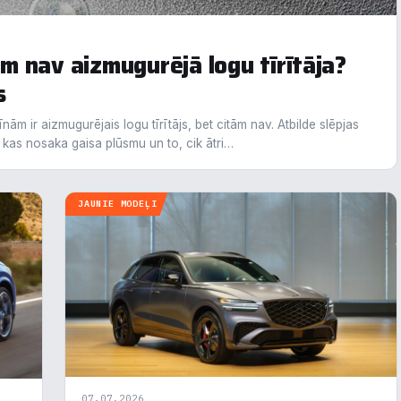
 nav aizmugurējā logu tīrītāja?
s
krišanas preferences
ām ir aizmugurējais logu tīrītājs, bet citām nav. Atbilde slēpjas
kas nosaka gaisa plūsmu un to, cik ātri…
zmantojam sīkdatnes, lai palīdzētu jums efektīvi pārvietoties un veikt
ktas funkcijas. Zemāk katras piekrišanas kategorijā atradīsiet detalizēt
rmāciju par visām sīk
... Rādīt vairāk
JAUNIE MODEĻI
epieciešamās
Vienmēr ak
unkcionālais
alītika
eiktspēja
07.07.2026