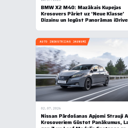
BMW X2 M40: Mazākais Kupejas
R
▶
Krosovers Pāriet uz ‘Neue Klasse’
Dizainu un Iegūst Panorāmas iDrive
N
AUTO INDUSTRIJAS JAUNUMI
02.07.2026
Nissan Pārdošanas Apjomi Strauji 
Krosoveriem Gūstot Panākumus, La