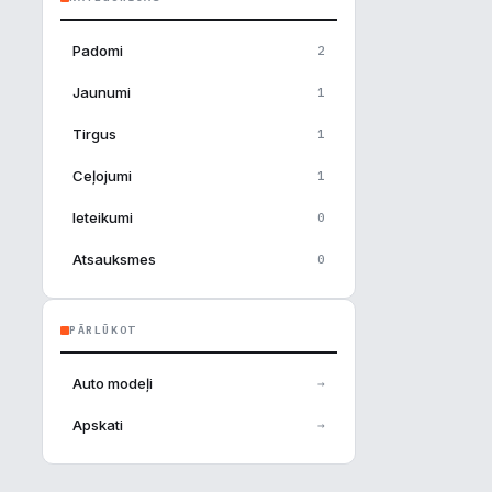
Padomi
2
Jaunumi
1
Tirgus
1
Ceļojumi
1
Ieteikumi
0
Atsauksmes
0
PĀRLŪKOT
Auto modeļi
→
Apskati
→