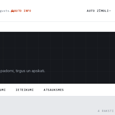
AUTO ZĪMOLI
gusts.
AUTO INFO
 padomi, tirgus un apskati.
UMI
IETEIKUMI
ATSAUKSMES
4 RAKSTI