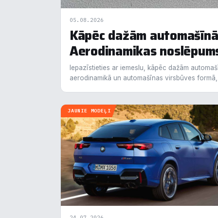
05.08.2026
Kāpēc dažām automašīnām
Aerodinamikas noslēpum
Pie
Iepazīstieties ar iemeslu, kāpēc dažām automašīn
aerodinamikā un automašīnas virsbūves formā, 
Mēs i
notei
info
JAUNIE MODEĻI
N
▶
F
▶
An
▶
V
▶
24.07.2026