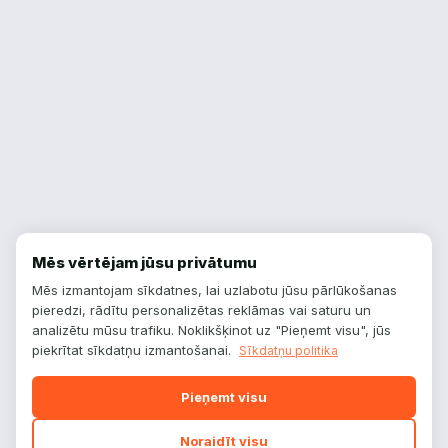
Mēs vērtējam jūsu privātumu
Mēs izmantojam sīkdatnes, lai uzlabotu jūsu pārlūkošanas
pieredzi, rādītu personalizētas reklāmas vai saturu un
analizētu mūsu trafiku. Noklikšķinot uz "Pieņemt visu", jūs
piekrītat sīkdatņu izmantošanai.
Sīkdatņu politika
Pieņemt visu
Noraidīt visu