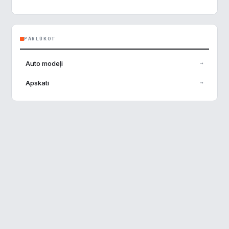
Analītika
▶
PĀRLŪKOT
Veiktspēja
▶
Auto modeļi
→
Reklāma
▶
Apskati
→
Noraidīt visu
Saglabāt preferences
Pieņemt visu