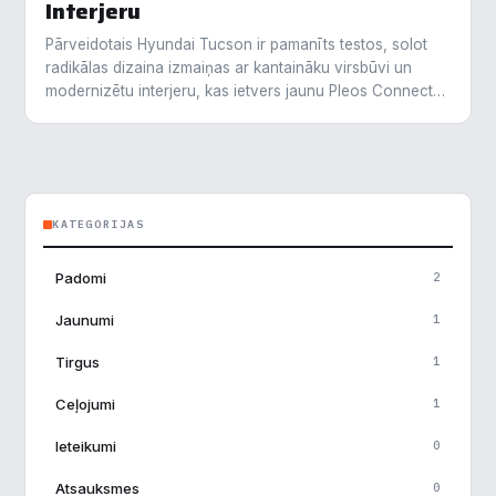
Interjeru
Pārveidotais Hyundai Tucson ir pamanīts testos, solot
radikālas dizaina izmaiņas ar kantaināku virsbūvi un
modernizētu interjeru, kas ietvers jaunu Pleos Connect
informācijas un izklaides sistēmu. Gaidāms, ka jaunais…
KATEGORIJAS
×
Piekrišanas preferences
Padomi
2
Mēs izmantojam sīkdatnes, lai palīdzētu jums efektīvi
Jaunumi
1
pārvietoties un veikt noteiktas funkcijas. Zemāk katras
piekrišanas kategorijā atradīsiet detalizētu informāciju par
Tirgus
1
visām sīk
... Rādīt vairāk
Ceļojumi
1
Nepieciešamās
▶
Vienmēr aktīvs
Ieteikumi
0
Atsauksmes
Funkcionālais
0
▶