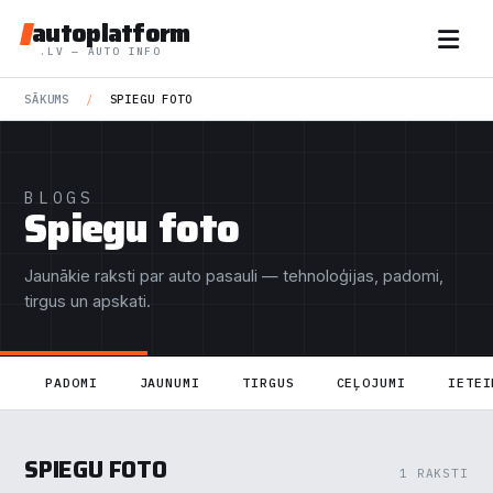
autoplatform
.LV — AUTO INFO
SĀKUMS
/
SPIEGU FOTO
BLOGS
Spiegu foto
Jaunākie raksti par auto pasauli — tehnoloģijas, padomi,
tirgus un apskati.
PADOMI
JAUNUMI
TIRGUS
CEĻOJUMI
IETEI
SPIEGU FOTO
1 RAKSTI