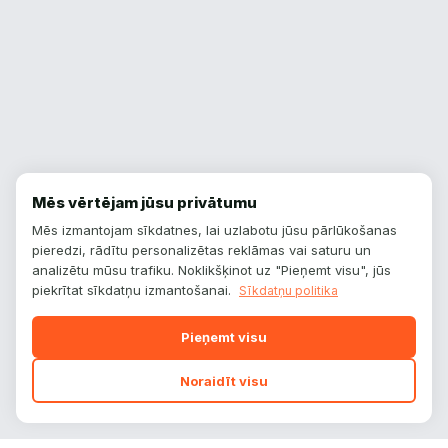
Mēs vērtējam jūsu privātumu
Mēs izmantojam sīkdatnes, lai uzlabotu jūsu pārlūkošanas
pieredzi, rādītu personalizētas reklāmas vai saturu un
analizētu mūsu trafiku. Noklikšķinot uz "Pieņemt visu", jūs
piekrītat sīkdatņu izmantošanai.
Sīkdatņu politika
Pieņemt visu
Noraidīt visu