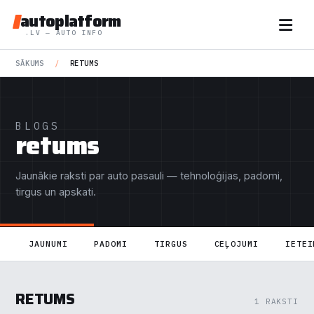
autoplatform
.LV — AUTO INFO
SĀKUMS
/
RETUMS
BLOGS
retums
Jaunākie raksti par auto pasauli — tehnoloģijas, padomi,
tirgus un apskati.
JAUNUMI
PADOMI
TIRGUS
CEĻOJUMI
IETEI
RETUMS
1 RAKSTI