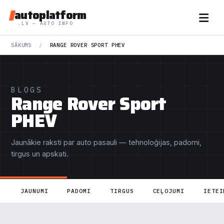
autoplatform
.LV — AUTO INFO
SĀKUMS
/
RANGE ROVER SPORT PHEV
BLOGS
Range Rover Sport
PHEV
Jaunākie raksti par auto pasauli — tehnoloģijas, padomi,
tirgus un apskati.
JAUNUMI
PADOMI
TIRGUS
CEĻOJUMI
IETEI