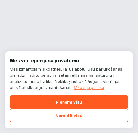
Mēs vērtējam jūsu privātumu
Mēs izmantojam sīkdatnes, lai uzlabotu jūsu pārlūkošanas
pieredzi, rādītu personalizētas reklāmas vai saturu un
analizētu mūsu trafiku. Noklikšķinot uz "Pieņemt visu", jūs
piekrītat sīkdatņu izmantošanai.
Sīkdatņu politika
Pieņemt visu
Noraidīt visu