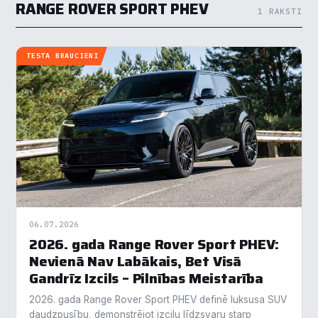
RANGE ROVER SPORT PHEV
1 RAKSTI
TESTA BRAUCIENI
06.07.2026
2026. gada Range Rover Sport PHEV:
Nevienā Nav Labākais, Bet Visā
Gandrīz Izcils – Pilnības Meistarība
2026. gada Range Rover Sport PHEV definē luksusa SUV
daudzpusību, demonstrējot izcilu līdzsvaru starp