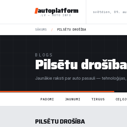
autoplatform
svētdien, 09. au
.LV — AUTO INFO
SĀKUMS
/
PILSĒTU DROŠĪBA
BLOGS
Pilsētu drošība
Jaunākie raksti par auto pasauli — tehnoloģijas,
PADOMI
JAUNUMI
TIRGUS
CEĻOJ
PILSĒTU DROŠĪBA