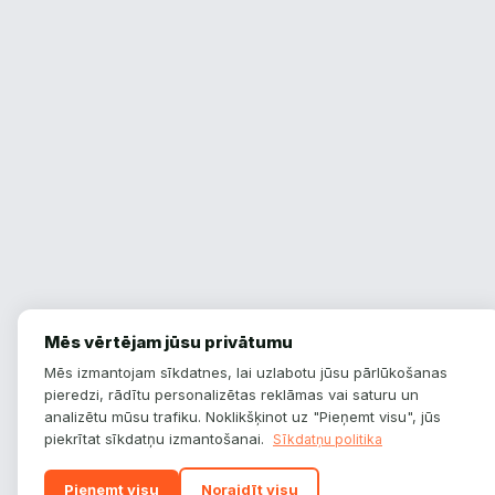
Mēs vērtējam jūsu privātumu
Mēs izmantojam sīkdatnes, lai uzlabotu jūsu pārlūkošanas
pieredzi, rādītu personalizētas reklāmas vai saturu un
analizētu mūsu trafiku. Noklikšķinot uz "Pieņemt visu", jūs
piekrītat sīkdatņu izmantošanai.
Sīkdatņu politika
Pieņemt visu
Noraidīt visu