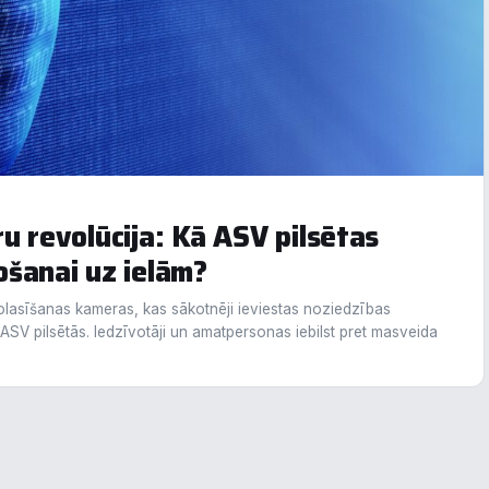
unkcionālais
alītika
eiktspēja
eklāma
u revolūcija: Kā ASV pilsētas
šanai uz ielām?
oraidīt visu
Saglabāt preferences
Pieņemt visu
lasīšanas kameras, kas sākotnēji ieviestas noziedzības
SV pilsētās. Iedzīvotāji un amatpersonas iebilst pret masveida