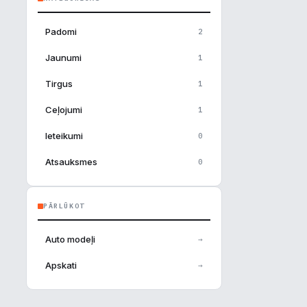
Padomi
2
Jaunumi
1
Tirgus
1
Ceļojumi
1
Ieteikumi
0
Atsauksmes
0
×
PĀRLŪKOT
u
Auto modeļi
→
Apskati
→
tīvs