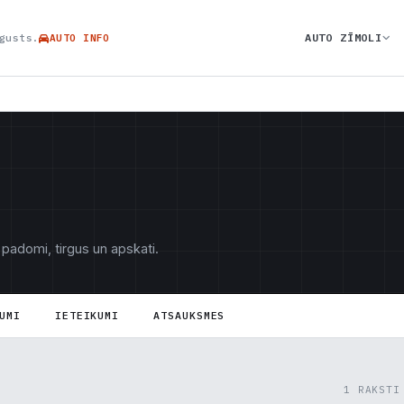
AUTO ZĪMOLI
gusts.
AUTO INFO
 padomi, tirgus un apskati.
UMI
IETEIKUMI
ATSAUKSMES
1 RAKSTI