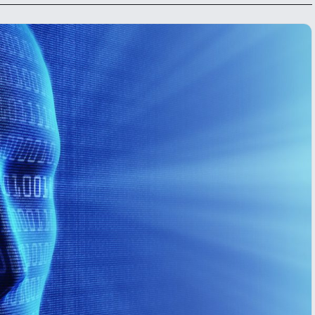
krišanas preferences
zmantojam sīkdatnes, lai palīdzētu jums efektīvi pārvietoties un veikt
ktas funkcijas. Zemāk katras piekrišanas kategorijā atradīsiet detalizēt
rmāciju par visām sīk
... Rādīt vairāk
epieciešamās
Vienmēr ak