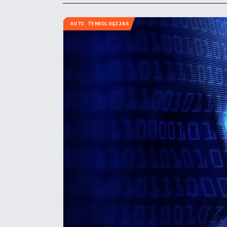
AUTO TEHNOLOĢIJAS
Pie
Mēs i
notei
info
N
▶