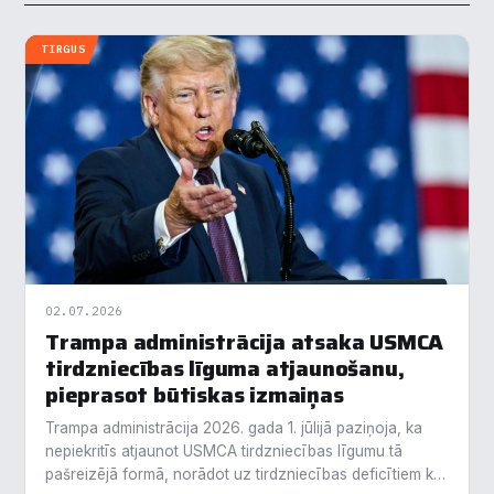
TIRGUS
02.07.2026
Trampa administrācija atsaka USMCA
tirdzniecības līguma atjaunošanu,
pieprasot būtiskas izmaiņas
Trampa administrācija 2026. gada 1. jūlijā paziņoja, ka
nepiekritīs atjaunot USMCA tirdzniecības līgumu tā
pašreizējā formā, norādot uz tirdzniecības deficītiem kā