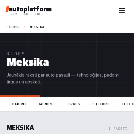
autoplatform
.LV — AUTO INFO
SĀKUMS
/
MEKSIKA
BLOGS
Meksika
Jaunākie raksti par auto pasauli — tehnoloģijas, padomi,
tirgus un apskati.
PADOMI
JAUNUMI
TIRGUS
CEĻOJUMI
IETEI
MEKSIKA
1 RAKSTI