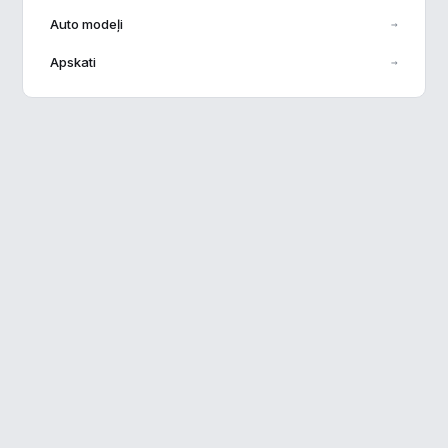
Auto modeļi
→
Veiktspēja
▶
Apskati
→
Reklāma
▶
Noraidīt visu
Saglabāt preferences
Pieņemt visu