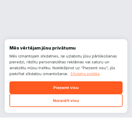
Mēs vērtējam jūsu privātumu
Mēs izmantojam sīkdatnes, lai uzlabotu jūsu pārlūkošanas
pieredzi, rādītu personalizētas reklāmas vai saturu un
analizētu mūsu trafiku. Noklikšķinot uz "Pieņemt visu", jūs
piekrītat sīkdatņu izmantošanai.
Sīkdatņu politika
Pieņemt visu
Noraidīt visu