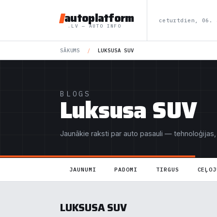
autoplatform
ceturtdien, 06. 
.LV — AUTO INFO
SĀKUMS
/
LUKSUSA SUV
BLOGS
Luksusa SUV
Jaunākie raksti par auto pasauli — tehnoloģijas,
JAUNUMI
PADOMI
TIRGUS
CEĻOJ
LUKSUSA SUV