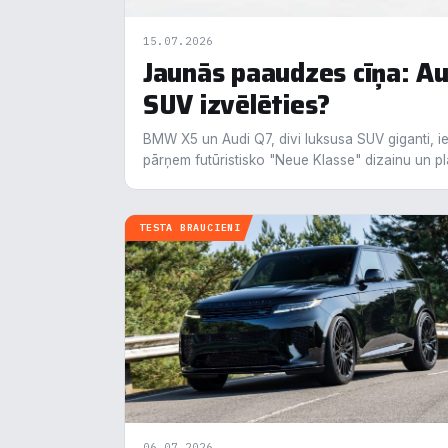
info
15.07.2026
Jaunās paaudzes cīņa: A
N
▶
SUV izvēlēties?
F
▶
BMW X5 un Audi Q7, divi luksusa SUV giganti, i
pārņem futūristisko "Neue Klasse" dizainu un pl
An
▶
TESTA BRAUCIENI
V
▶
R
▶
N
06.07.2026