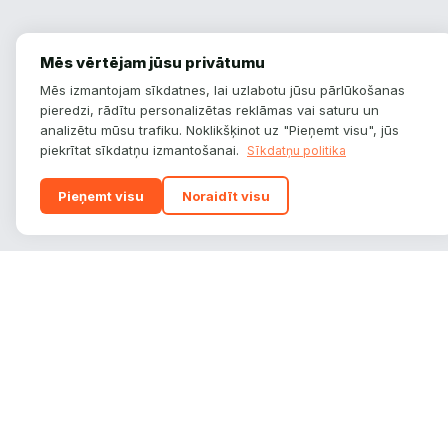
Mēs vērtējam jūsu privātumu
Mēs izmantojam sīkdatnes, lai uzlabotu jūsu pārlūkošanas
pieredzi, rādītu personalizētas reklāmas vai saturu un
analizētu mūsu trafiku. Noklikšķinot uz "Pieņemt visu", jūs
piekrītat sīkdatņu izmantošanai.
Sīkdatņu politika
Pieņemt visu
Noraidīt visu
autoplatform
.
lv