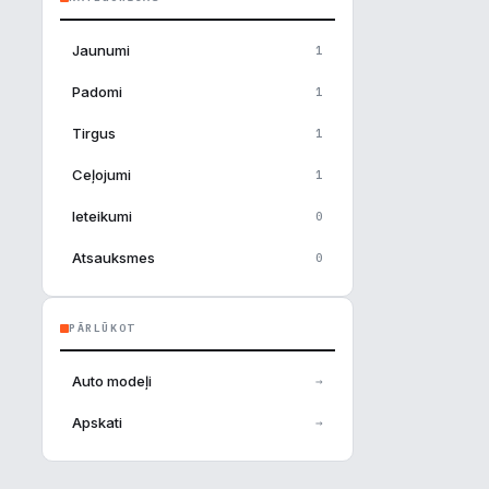
Jaunumi
1
Padomi
1
Tirgus
1
Ceļojumi
1
Ieteikumi
0
Atsauksmes
0
PĀRLŪKOT
Auto modeļi
→
×
Apskati
→
u