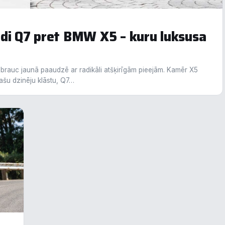
rmāciju par visām sīk
... Rādīt vairāk
udi Q7 pret BMW X5 – kuru luksusa
epieciešamās
Vienmēr ak
unkcionālais
ebrauc jaunā paaudzē ar radikāli atšķirīgām pieejām. Kamēr X5
ašu dzinēju klāstu, Q7…
alītika
eiktspēja
eklāma
oraidīt visu
Saglabāt preferences
Pieņemt visu