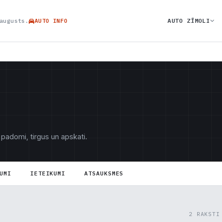
AUTO ZĪMOLI
augusts.
AUTO INFO
 padomi, tirgus un apskati.
UMI
IETEIKUMI
ATSAUKSMES
2 RAKSTI