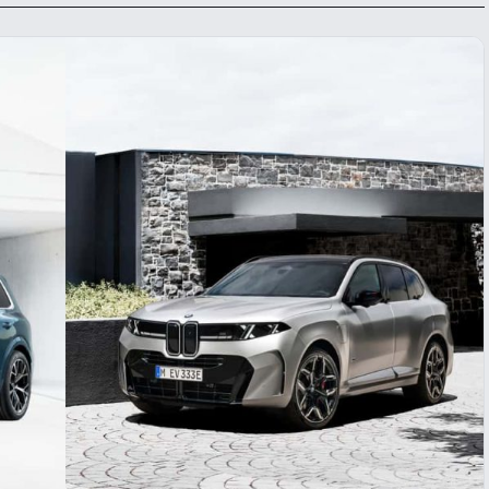
krišanas preferences
zmantojam sīkdatnes, lai palīdzētu jums efektīvi pārvietoties un veikt
ktas funkcijas. Zemāk katras piekrišanas kategorijā atradīsiet detalizēt