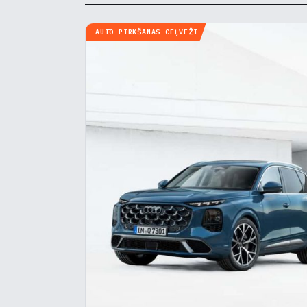
AUTO PIRKŠANAS CEĻVEŽI
Pie
Mēs i
notei