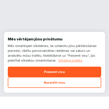
Mēs vērtējam jūsu privātumu
Mēs izmantojam sīkdatnes, lai uzlabotu jūsu pārlūkošanas
pieredzi, rādītu personalizētas reklāmas vai saturu un
analizētu mūsu trafiku. Noklikšķinot uz "Pieņemt visu", jūs
piekrītat sīkdatņu izmantošanai.
Sīkdatņu politika
Pieņemt visu
Noraidīt visu