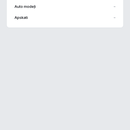
Auto modeļi
→
Veiktspēja
▶
Apskati
→
Reklāma
▶
Noraidīt visu
Saglabāt preferences
Pieņemt visu