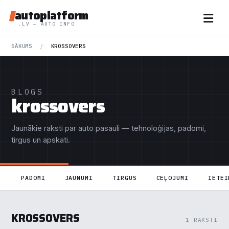
autoplatform
.LV — AUTO INFO
SĀKUMS
/
KROSSOVERS
BLOGS
krossovers
Jaunākie raksti par auto pasauli — tehnoloģijas, padomi,
tirgus un apskati.
PADOMI
JAUNUMI
TIRGUS
CEĻOJUMI
IETEI
KROSSOVERS
1 RAKSTI