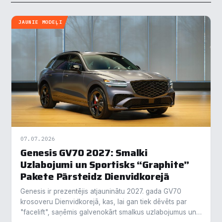
JAUNIE MODEĻI
07.07.2026
Genesis GV70 2027: Smalki
Uzlabojumi un Sportisks “Graphite”
Pakete Pārsteidz Dienvidkorejā
Genesis ir prezentējis atjauninātu 2027. gada GV70
krosoveru Dienvidkorejā, kas, lai gan tiek dēvēts par
"facelift", saņēmis galvenokārt smalkus uzlabojumus un