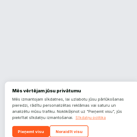
Mēs vērtējam jūsu privātumu
Mēs izmantojam sīkdatnes, lai uzlabotu jūsu pārlūkošanas
pieredzi, rādītu personalizētas reklāmas vai saturu un
analizētu mūsu trafiku. Noklikšķinot uz "Pieņemt visu", jūs
piekrītat sīkdatņu izmantošanai.
Sīkdatņu politika
Pieņemt visu
Noraidīt visu