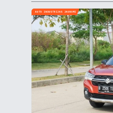
AUTO INDUSTRIJAS JAUNUMI
Pie
Mēs i
notei
info
N
▶