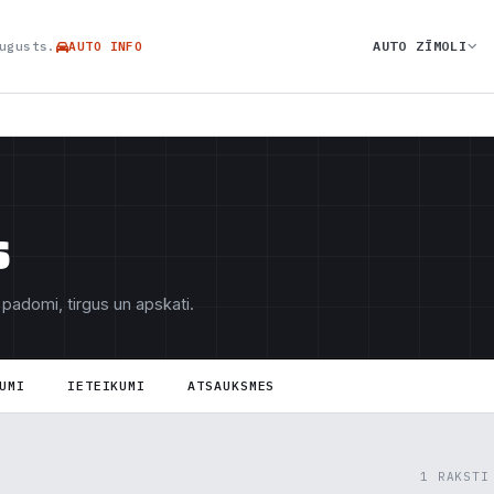
AUTO ZĪMOLI
ugusts.
AUTO INFO
s
 padomi, tirgus un apskati.
UMI
IETEIKUMI
ATSAUKSMES
1 RAKSTI