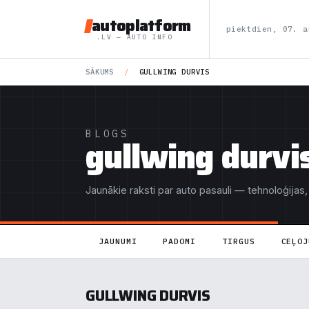
autoplatform
piektdien, 07. a
.LV — AUTO INFO
SĀKUMS
/
GULLWING DURVIS
BLOGS
gullwing durvi
Jaunākie raksti par auto pasauli — tehnoloģijas,
JAUNUMI
PADOMI
TIRGUS
CEĻOJ
GULLWING DURVIS