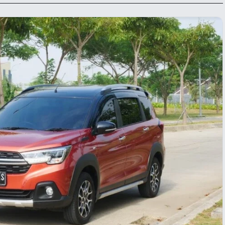
krišanas preferences
zmantojam sīkdatnes, lai palīdzētu jums efektīvi pārvietoties un veikt
ktas funkcijas. Zemāk katras piekrišanas kategorijā atradīsiet detalizēt
rmāciju par visām sīk
... Rādīt vairāk
epieciešamās
Vienmēr ak