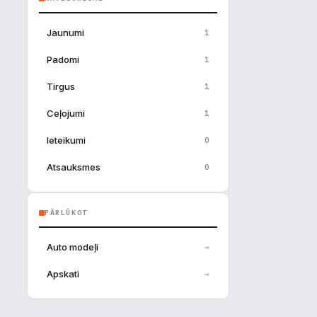
Jaunumi
1
Padomi
1
Tirgus
1
Ceļojumi
1
Ieteikumi
0
Atsauksmes
0
×
PĀRLŪKOT
u
Auto modeļi
→
Apskati
→
tīvs