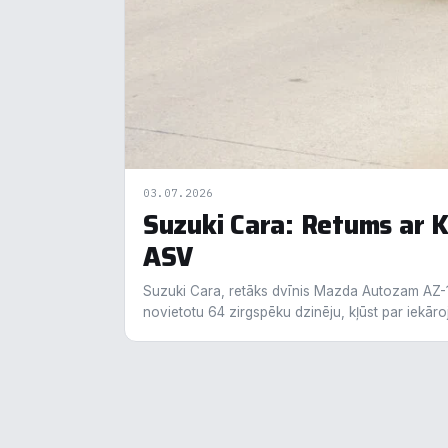
F
▶
An
▶
V
▶
R
▶
03.07.2026
Suzuki Cara: Retums ar K
ASV
N
Suzuki Cara, retāks dvīnis Mazda Autozam AZ-1
novietotu 64 zirgspēku dzinēju, kļūst par iekār