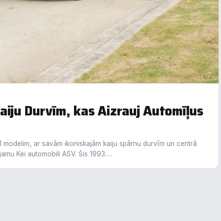
unkcionālais
alītika
eiktspēja
eklāma
aiju Durvīm, kas Aizrauj Automīļus
oraidīt visu
Saglabāt preferences
Pieņemt visu
 modelim, ar savām ikoniskajām kaiju spārnu durvīm un centrā
ojamu Kei automobili ASV. Šis 1993.…