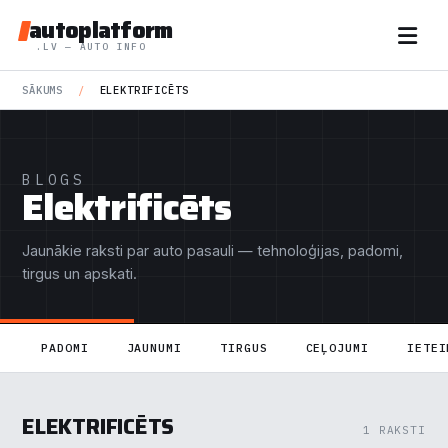
autoplatform
.LV — AUTO INFO
SĀKUMS
/
ELEKTRIFICĒTS
BLOGS
Elektrificēts
Jaunākie raksti par auto pasauli — tehnoloģijas, padomi,
tirgus un apskati.
PADOMI
JAUNUMI
TIRGUS
CEĻOJUMI
IETEI
ELEKTRIFICĒTS
1 RAKSTI