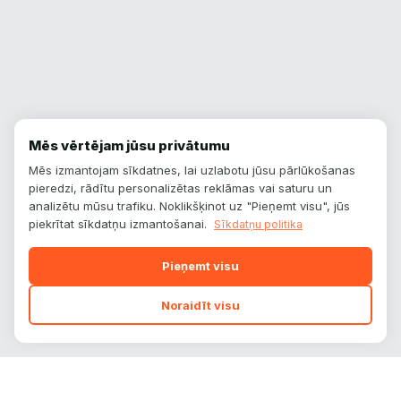
Mēs vērtējam jūsu privātumu
Mēs izmantojam sīkdatnes, lai uzlabotu jūsu pārlūkošanas
pieredzi, rādītu personalizētas reklāmas vai saturu un
analizētu mūsu trafiku. Noklikšķinot uz "Pieņemt visu", jūs
piekrītat sīkdatņu izmantošanai.
Sīkdatņu politika
Pieņemt visu
Noraidīt visu