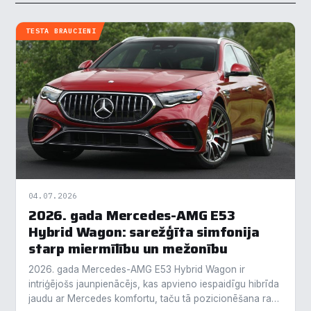
TESTA BRAUCIENI
04.07.2026
2026. gada Mercedes-AMG E53
Hybrid Wagon: sarežģīta simfonija
starp miermīlību un mežonību
2026. gada Mercedes-AMG E53 Hybrid Wagon ir
intriģējošs jaunpienācējs, kas apvieno iespaidīgu hibrīda
jaudu ar Mercedes komfortu, taču tā pozicionēšana rada