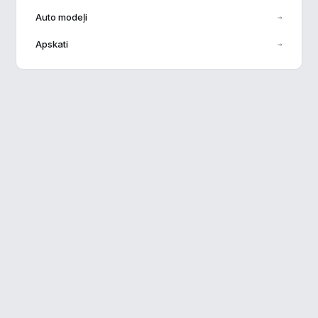
Auto modeļi
→
Veiktspēja
▶
Apskati
→
Reklāma
▶
Noraidīt visu
Saglabāt preferences
Pieņemt visu