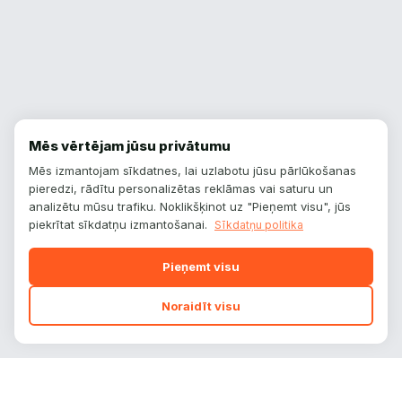
Mēs vērtējam jūsu privātumu
Mēs izmantojam sīkdatnes, lai uzlabotu jūsu pārlūkošanas
pieredzi, rādītu personalizētas reklāmas vai saturu un
analizētu mūsu trafiku. Noklikšķinot uz "Pieņemt visu", jūs
piekrītat sīkdatņu izmantošanai.
Sīkdatņu politika
Pieņemt visu
Noraidīt visu