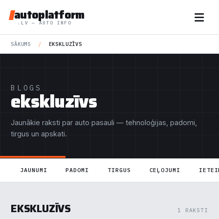
autoplatform
.LV — AUTO INFO
SĀKUMS
/
EKSKLUZĪVS
BLOGS
ekskluzīvs
Jaunākie raksti par auto pasauli — tehnoloģijas, padomi,
tirgus un apskati.
JAUNUMI
PADOMI
TIRGUS
CEĻOJUMI
IETEI
EKSKLUZĪVS
1 RAKSTI