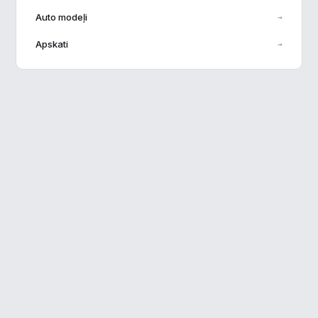
Auto modeļi
→
Veiktspēja
▶
Apskati
→
Reklāma
▶
Noraidīt visu
Saglabāt preferences
Pieņemt visu