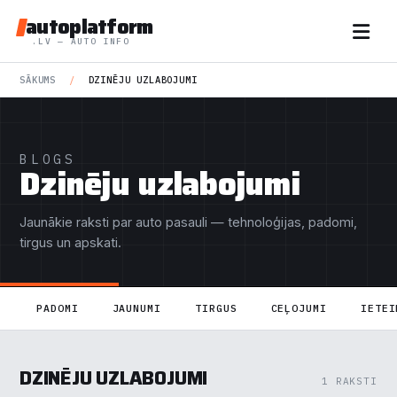
autoplatform
.LV — AUTO INFO
SĀKUMS
/
DZINĒJU UZLABOJUMI
BLOGS
Dzinēju uzlabojumi
Jaunākie raksti par auto pasauli — tehnoloģijas, padomi,
tirgus un apskati.
PADOMI
JAUNUMI
TIRGUS
CEĻOJUMI
IETEI
DZINĒJU UZLABOJUMI
1 RAKSTI