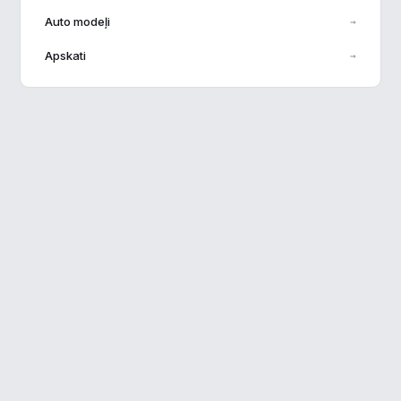
Auto modeļi
→
Veiktspēja
▶
Apskati
→
Reklāma
▶
Noraidīt visu
Saglabāt preferences
Pieņemt visu