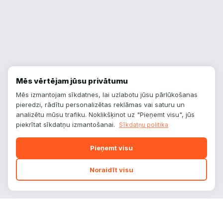
Mēs vērtējam jūsu privātumu
Mēs izmantojam sīkdatnes, lai uzlabotu jūsu pārlūkošanas
pieredzi, rādītu personalizētas reklāmas vai saturu un
analizētu mūsu trafiku. Noklikšķinot uz "Pieņemt visu", jūs
piekrītat sīkdatņu izmantošanai.
Sīkdatņu politika
Pieņemt visu
Noraidīt visu