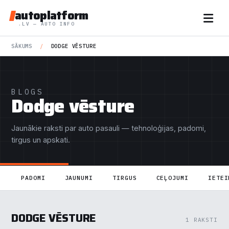
autoplatform
.LV — AUTO INFO
SĀKUMS
/
DODGE VĒSTURE
BLOGS
Dodge vēsture
Jaunākie raksti par auto pasauli — tehnoloģijas, padomi,
tirgus un apskati.
PADOMI
JAUNUMI
TIRGUS
CEĻOJUMI
IETEI
DODGE VĒSTURE
1 RAKSTI