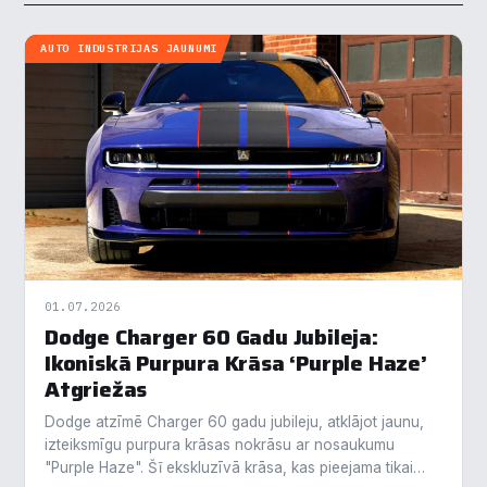
AUTO INDUSTRIJAS JAUNUMI
01.07.2026
Dodge Charger 60 Gadu Jubileja:
Ikoniskā Purpura Krāsa ‘Purple Haze’
Atgriežas
Dodge atzīmē Charger 60 gadu jubileju, atklājot jaunu,
izteiksmīgu purpura krāsas nokrāsu ar nosaukumu
"Purple Haze". Šī ekskluzīvā krāsa, kas pieejama tikai