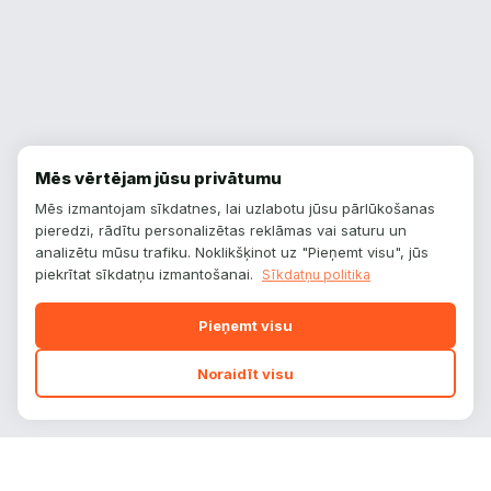
Mēs vērtējam jūsu privātumu
Mēs izmantojam sīkdatnes, lai uzlabotu jūsu pārlūkošanas
pieredzi, rādītu personalizētas reklāmas vai saturu un
analizētu mūsu trafiku. Noklikšķinot uz "Pieņemt visu", jūs
piekrītat sīkdatņu izmantošanai.
Sīkdatņu politika
Pieņemt visu
Noraidīt visu