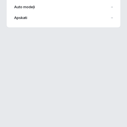
Auto modeļi
→
Veiktspēja
▶
Apskati
→
Reklāma
▶
Noraidīt visu
Saglabāt preferences
Pieņemt visu