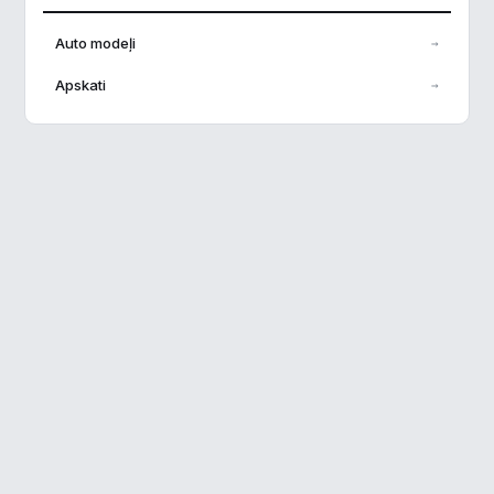
Analītika
▶
Auto modeļi
→
Veiktspēja
▶
Apskati
→
Reklāma
▶
Noraidīt visu
Saglabāt preferences
Pieņemt visu