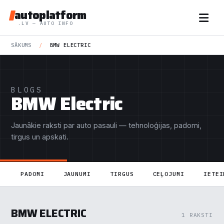
autoplatform
.LV — AUTO INFO
SĀKUMS
/
BMW ELECTRIC
BLOGS
BMW Electric
Jaunākie raksti par auto pasauli — tehnoloģijas, padomi,
tirgus un apskati.
PADOMI
JAUNUMI
TIRGUS
CEĻOJUMI
IETEI
BMW ELECTRIC
1 RAKSTI