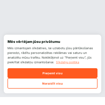
Mēs vērtējam jūsu privātumu
Mēs izmantojam sīkdatnes, lai uzlabotu jūsu pārlūkošanas
pieredzi, rādītu personalizētas reklāmas vai saturu un
analizētu mūsu trafiku. Noklikšķinot uz "Pieņemt visu", jūs
piekrītat sīkdatņu izmantošanai.
Sīkdatņu politika
Pieņemt visu
Noraidīt visu