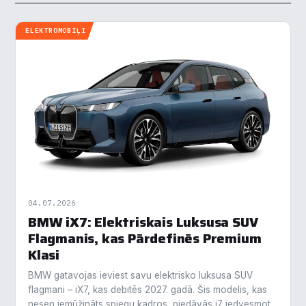
ELEKTROMOBIĻI
04.07.2026
BMW iX7: Elektriskais Luksusa SUV
Flagmanis, kas Pārdefinēs Premium
Klasi
BMW gatavojas ieviest savu elektrisko luksusa SUV
flagmani – iX7, kas debitēs 2027. gadā. Šis modelis, kas
nesen iemūžināts spiegu kadros, piedāvās i7 iedvesmotu