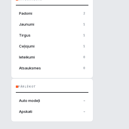
Padomi
2
Jaunumi
1
Tirgus
1
Ceļojumi
1
Ieteikumi
0
Atsauksmes
0
PĀRLŪKOT
Auto modeļi
→
Apskati
→