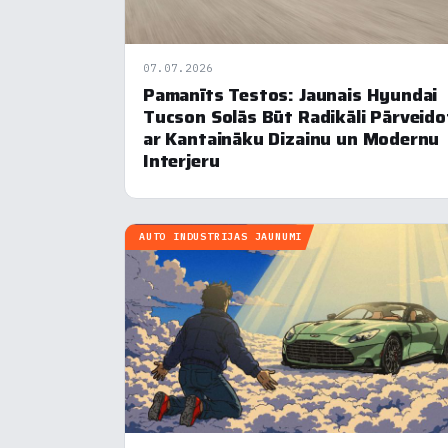
V
▶
R
▶
07.07.2026
Pamanīts Testos: Jaunais Hyundai
Tucson Solās Būt Radikāli Pārveido
ar Kantaināku Dizainu un Modernu
N
Interjeru
AUTO INDUSTRIJAS JAUNUMI