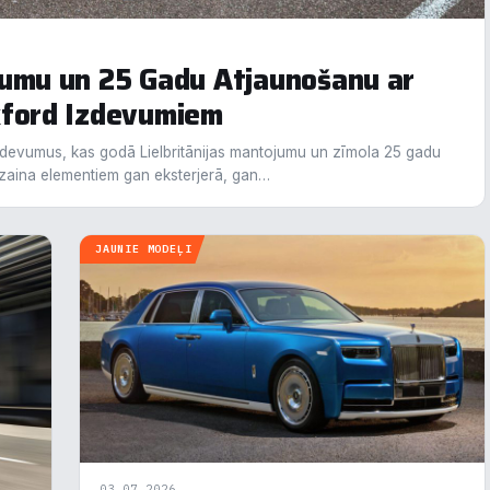
jumu un 25 Gadu Atjaunošanu ar
xford Izdevumiem
zdevumus, kas godā Lielbritānijas mantojumu un zīmola 25 gadu
krišanas preferences
izaina elementiem gan eksterjerā, gan…
zmantojam sīkdatnes, lai palīdzētu jums efektīvi pārvietoties un veikt
ktas funkcijas. Zemāk katras piekrišanas kategorijā atradīsiet detalizēt
JAUNIE MODEĻI
rmāciju par visām sīk
... Rādīt vairāk
epieciešamās
Vienmēr ak
unkcionālais
alītika
03.07.2026