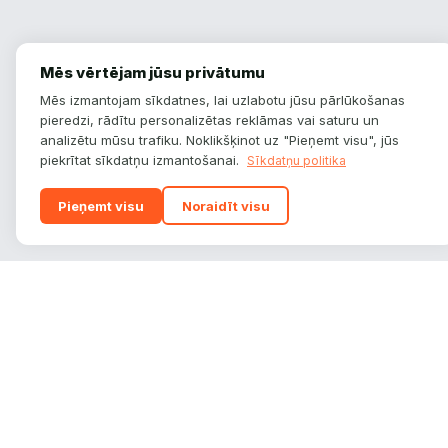
Mēs vērtējam jūsu privātumu
Mēs izmantojam sīkdatnes, lai uzlabotu jūsu pārlūkošanas
pieredzi, rādītu personalizētas reklāmas vai saturu un
analizētu mūsu trafiku. Noklikšķinot uz "Pieņemt visu", jūs
piekrītat sīkdatņu izmantošanai.
Sīkdatņu politika
Pieņemt visu
Noraidīt visu