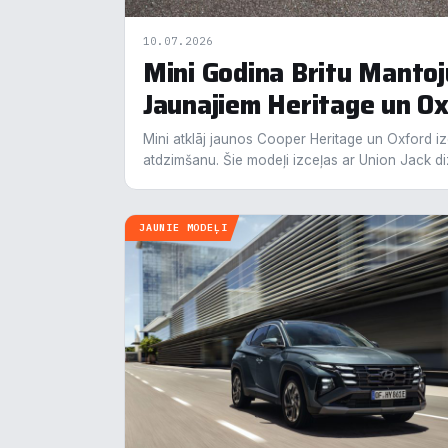
10.07.2026
Mini Godina Britu Manto
Jaunajiem Heritage un O
Mini atklāj jaunos Cooper Heritage un Oxford i
Pie
atdzimšanu. Šie modeļi izceļas ar Union Jack d
Mēs i
notei
JAUNIE MODEĻI
info
N
▶
F
▶
An
▶