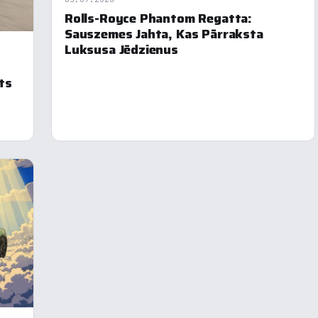
eiktspēja
Rolls-Royce Phantom Regatta:
Sauszemes Jahta, Kas Pārraksta
Luksusa Jēdzienus
eklāma
ts
oraidīt visu
Saglabāt preferences
Pieņemt visu