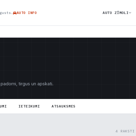
AUTO ZĪMOLI
gusts.
AUTO INFO
 padomi, tirgus un apskati.
UMI
IETEIKUMI
ATSAUKSMES
4 RAKSTI