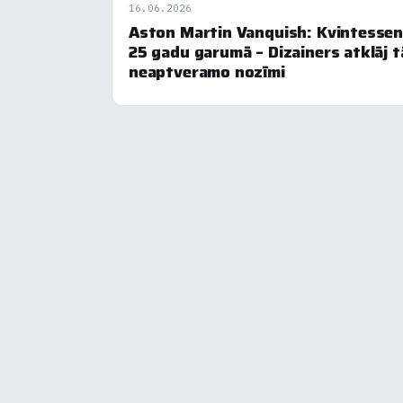
16.06.2026
Aston Martin Vanquish: Kvintesse
25 gadu garumā – Dizainers atklāj t
neaptveramo nozīmi