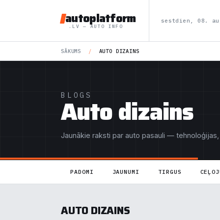
autoplatform
sestdien, 08. au
.LV — AUTO INFO
SĀKUMS
/
AUTO DIZAINS
BLOGS
Auto dizains
Jaunākie raksti par auto pasauli — tehnoloģijas,
PADOMI
JAUNUMI
TIRGUS
CEĻOJ
AUTO DIZAINS