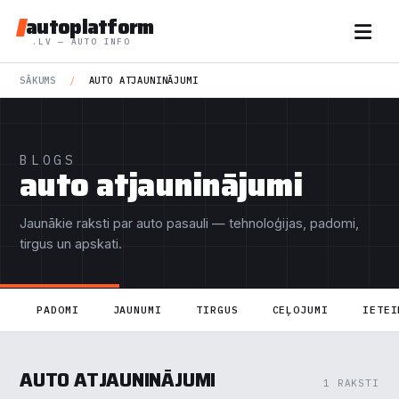
autoplatform
.LV — AUTO INFO
SĀKUMS
/
AUTO ATJAUNINĀJUMI
BLOGS
auto atjauninājumi
Jaunākie raksti par auto pasauli — tehnoloģijas, padomi,
tirgus un apskati.
PADOMI
JAUNUMI
TIRGUS
CEĻOJUMI
IETEI
AUTO ATJAUNINĀJUMI
1 RAKSTI