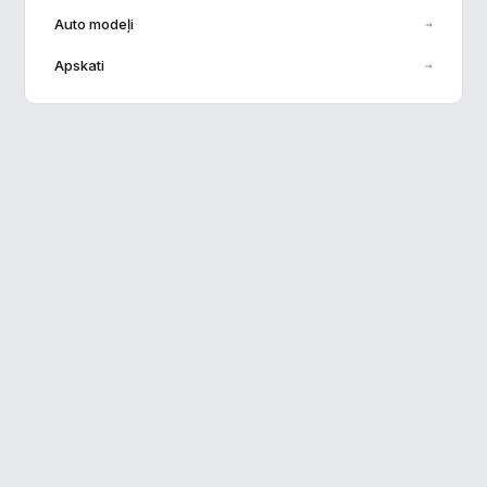
Auto modeļi
→
Veiktspēja
▶
Apskati
→
Reklāma
▶
Noraidīt visu
Saglabāt preferences
Pieņemt visu