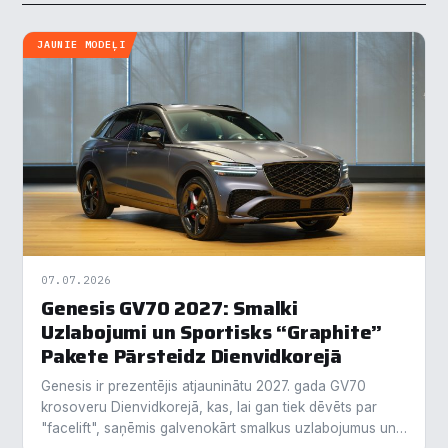
JAUNIE MODEĻI
07.07.2026
Genesis GV70 2027: Smalki
Uzlabojumi un Sportisks “Graphite”
Pakete Pārsteidz Dienvidkorejā
Genesis ir prezentējis atjauninātu 2027. gada GV70
krosoveru Dienvidkorejā, kas, lai gan tiek dēvēts par
"facelift", saņēmis galvenokārt smalkus uzlabojumus un