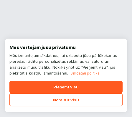
Mēs vērtējam jūsu privātumu
Mēs izmantojam sīkdatnes, lai uzlabotu jūsu pārlūkošanas
pieredzi, rādītu personalizētas reklāmas vai saturu un
analizētu mūsu trafiku. Noklikšķinot uz "Pieņemt visu", jūs
piekrītat sīkdatņu izmantošanai.
Sīkdatņu politika
Pieņemt visu
Noraidīt visu