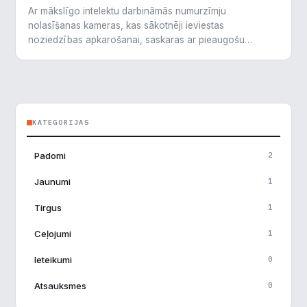
Ar mākslīgo intelektu darbināmās numurzīmju
nolasīšanas kameras, kas sākotnēji ieviestas
noziedzības apkarošanai, saskaras ar pieaugošu
pretestību ASV pilsētās. Iedzīvotāji un amatpersonas
iebilst pret masveida novērošanu, kamēr atbalstītāji
uzsver…
KATEGORIJAS
×
Piekrišanas preferences
Padomi
2
Mēs izmantojam sīkdatnes, lai palīdzētu jums efektīvi
Jaunumi
1
pārvietoties un veikt noteiktas funkcijas. Zemāk katras
piekrišanas kategorijā atradīsiet detalizētu informāciju par
Tirgus
1
visām sīk
... Rādīt vairāk
Ceļojumi
1
Nepieciešamās
Ieteikumi
0
▶
Vienmēr aktīvs
Atsauksmes
0
Funkcionālais
▶