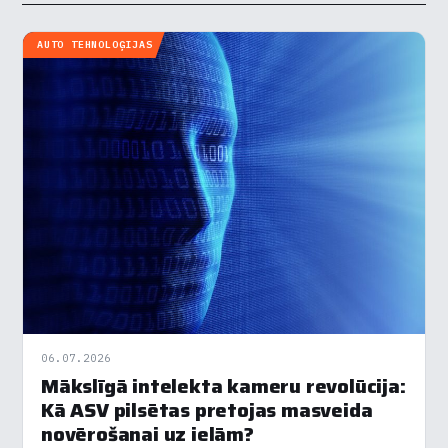
AUTO TEHNOLOĢIJAS
06.07.2026
Mākslīgā intelekta kameru revolūcija:
Kā ASV pilsētas pretojas masveida
novērošanai uz ielām?