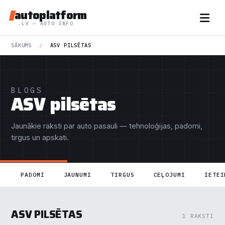
autoplatform
.LV — AUTO INFO
SĀKUMS
/
ASV PILSĒTAS
BLOGS
ASV pilsētas
Jaunākie raksti par auto pasauli — tehnoloģijas, padomi,
tirgus un apskati.
PADOMI
JAUNUMI
TIRGUS
CEĻOJUMI
IETEI
ASV PILSĒTAS
1 RAKSTI