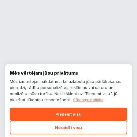
Mēs vērtējam jūsu privātumu
Mēs izmantojam sīkdatnes, lai uzlabotu jūsu pārlūkošanas
pieredzi, rādītu personalizētas reklāmas vai saturu un
analizētu mūsu trafiku. Noklikšķinot uz "Pieņemt visu", jūs
piekrītat sīkdatņu izmantošanai.
Sīkdatņu politika
Pieņemt visu
Noraidīt visu