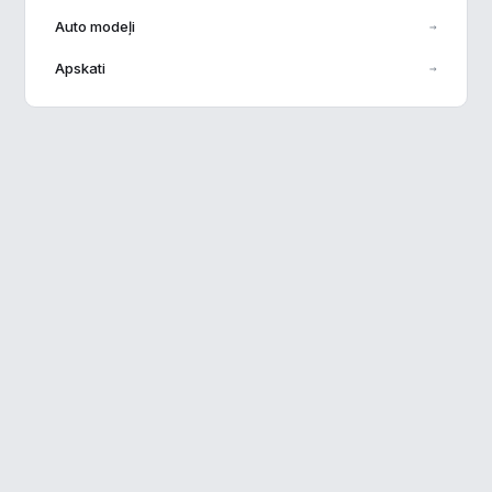
Auto modeļi
→
Veiktspēja
▶
Apskati
→
Reklāma
▶
Noraidīt visu
Saglabāt preferences
Pieņemt visu