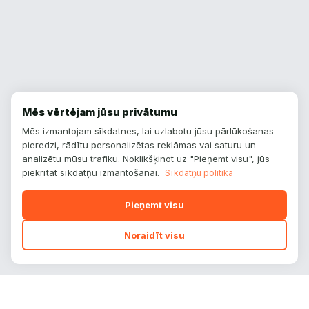
Mēs vērtējam jūsu privātumu
Mēs izmantojam sīkdatnes, lai uzlabotu jūsu pārlūkošanas
pieredzi, rādītu personalizētas reklāmas vai saturu un
analizētu mūsu trafiku. Noklikšķinot uz "Pieņemt visu", jūs
piekrītat sīkdatņu izmantošanai.
Sīkdatņu politika
Pieņemt visu
Noraidīt visu