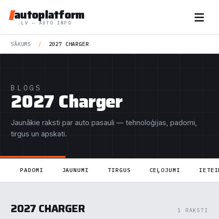
autoplatform
.LV — AUTO INFO
SĀKUMS
/
2027 CHARGER
BLOGS
2027 Charger
Jaunākie raksti par auto pasauli — tehnoloģijas, padomi,
tirgus un apskati.
PADOMI
JAUNUMI
TIRGUS
CEĻOJUMI
IETEI
2027 CHARGER
1 RAKSTI