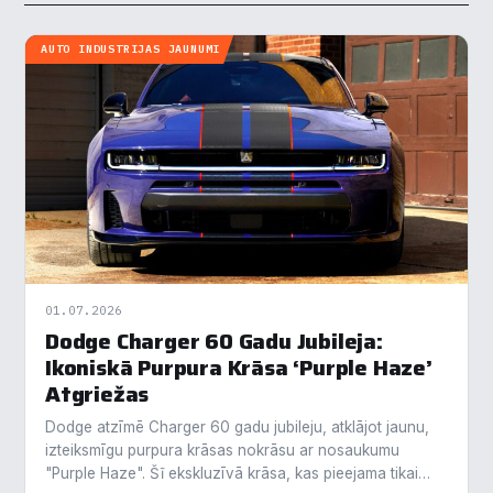
AUTO INDUSTRIJAS JAUNUMI
01.07.2026
Dodge Charger 60 Gadu Jubileja:
Ikoniskā Purpura Krāsa ‘Purple Haze’
Atgriežas
Dodge atzīmē Charger 60 gadu jubileju, atklājot jaunu,
izteiksmīgu purpura krāsas nokrāsu ar nosaukumu
"Purple Haze". Šī ekskluzīvā krāsa, kas pieejama tikai