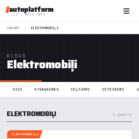
autoplatform
.LV — AUTO INFO
SĀKUMS
/
ELEKTROMOBIĻI
BLOGS
Elektromobiļi
VISI
ATSAUKSMES
CEĻOJUMI
IETEIKUMI
J
ELEKTROMOBIĻI
1 RAKSTI
ELEKTROMOBIĻI