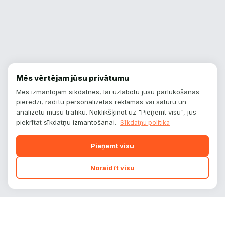
Mēs vērtējam jūsu privātumu
Mēs izmantojam sīkdatnes, lai uzlabotu jūsu pārlūkošanas
pieredzi, rādītu personalizētas reklāmas vai saturu un
analizētu mūsu trafiku. Noklikšķinot uz "Pieņemt visu", jūs
piekrītat sīkdatņu izmantošanai.
Sīkdatņu politika
Pieņemt visu
Noraidīt visu