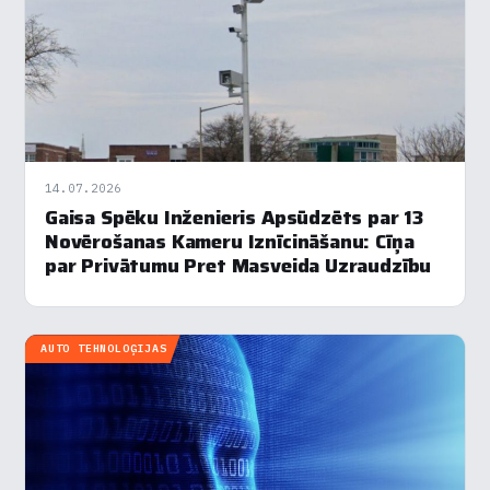
Nepieciešamās
▶
Vienmēr aktīvs
Funkcionālais
▶
Analītika
▶
14.07.2026
Gaisa Spēku Inženieris Apsūdzēts par 13
Veiktspēja
▶
Novērošanas Kameru Iznīcināšanu: Cīņa
par Privātumu Pret Masveida Uzraudzību
Reklāma
▶
AUTO TEHNOLOĢIJAS
Noraidīt visu
Saglabāt preferences
Pieņemt visu