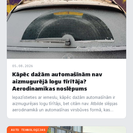
05.08.2026
Kāpēc dažām automašīnām nav
aizmugurējā logu tīrītāja?
Aerodinamikas noslēpums
Iepazīstieties ar iemeslu, kāpēc dažām automašīnām ir
aizmugurējais logu tīrītājs, bet citām nav. Atbilde slēpjas
aerodinamikā un automašīnas virsbūves formā, kas
nosaka gaisa plūsmu un to, cik ātri…
AUTO TEHNOLOĢIJAS