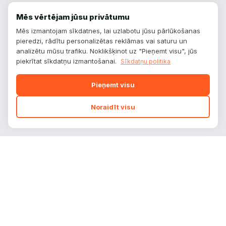
Mēs vērtējam jūsu privātumu
Mēs izmantojam sīkdatnes, lai uzlabotu jūsu pārlūkošanas
pieredzi, rādītu personalizētas reklāmas vai saturu un
analizētu mūsu trafiku. Noklikšķinot uz "Pieņemt visu", jūs
piekrītat sīkdatņu izmantošanai.
Sīkdatņu politika
Pieņemt visu
Noraidīt visu
autoplatform
.
lv