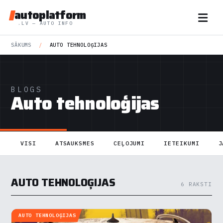
autoplatform
.LV — AUTO INFO
SĀKUMS
/
AUTO TEHNOLOĢIJAS
BLOGS
Auto tehnoloģijas
VISI
ATSAUKSMES
CEĻOJUMI
IETEIKUMI
J
AUTO TEHNOLOĢIJAS
6 RAKSTI
AUTO TEHNOLOĢIJAS