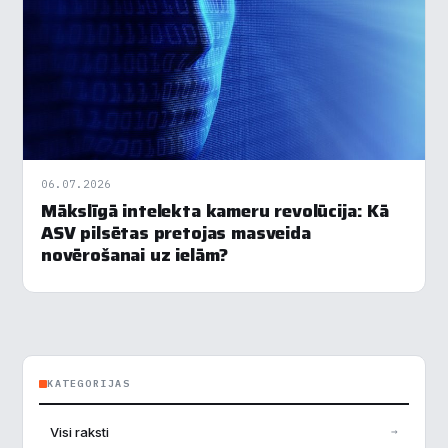
06.07.2026
Mākslīgā intelekta kameru revolūcija: Kā
ASV pilsētas pretojas masveida
novērošanai uz ielām?
KATEGORIJAS
Visi raksti
→