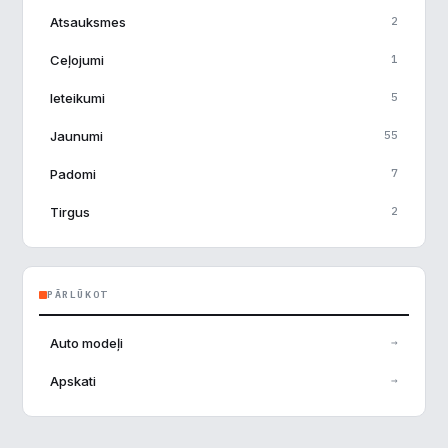
Atsauksmes
2
Ceļojumi
1
Ieteikumi
5
Jaunumi
55
Padomi
7
Tirgus
2
PĀRLŪKOT
Auto modeļi
→
Apskati
→