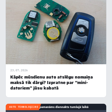
23.07.2026
Kāpēc mūsdienu auto atslēgu nomaiņa
maksā tik dārgi? Izpratne par “mini-
datoriem” jūsu kabatā
AUTO TEHNOLOĢIJAS