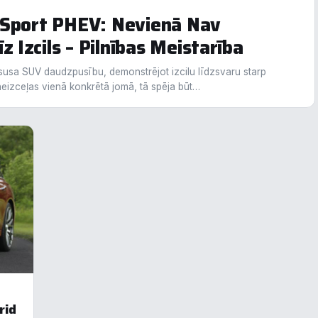
 Sport PHEV: Nevienā Nav
z Izcils – Pilnības Meistarība
epieciešamās
Vienmēr ak
usa SUV daudzpusību, demonstrējot izcilu līdzsvaru starp
unkcionālais
s neizceļas vienā konkrētā jomā, tā spēja būt…
alītika
eiktspēja
eklāma
oraidīt visu
Saglabāt preferences
Pieņemt visu
rid