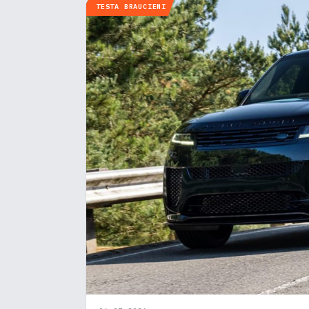
TESTA BRAUCIENI
Pie
Mēs i
notei
info