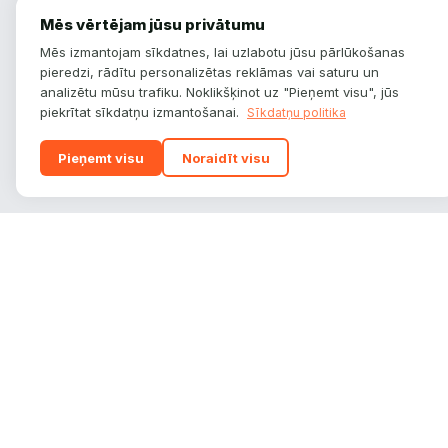
Mēs vērtējam jūsu privātumu
Mēs izmantojam sīkdatnes, lai uzlabotu jūsu pārlūkošanas
pieredzi, rādītu personalizētas reklāmas vai saturu un
analizētu mūsu trafiku. Noklikšķinot uz "Pieņemt visu", jūs
piekrītat sīkdatņu izmantošanai.
Sīkdatņu politika
Pieņemt visu
Noraidīt visu
autoplatform
.
lv
Auto zīmoli, modeļi un tehniskie dati — viss