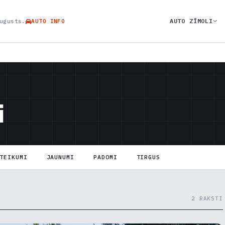
AUTO ZĪMOLI
ugusts.
AUTO INFO
i
TEIKUMI
JAUNUMI
PADOMI
TIRGUS
2 RAKSTI