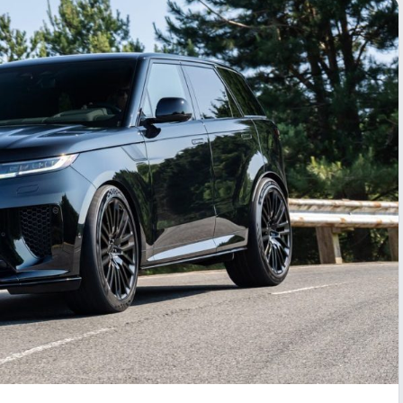
krišanas preferences
zmantojam sīkdatnes, lai palīdzētu jums efektīvi pārvietoties un veikt
ktas funkcijas. Zemāk katras piekrišanas kategorijā atradīsiet detalizēt
rmāciju par visām sīk
... Rādīt vairāk