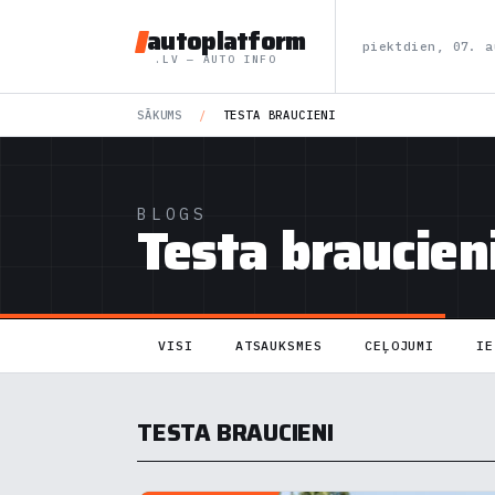
autoplatform
piektdien, 07. a
.LV — AUTO INFO
SĀKUMS
/
TESTA BRAUCIENI
BLOGS
Testa braucien
VISI
ATSAUKSMES
CEĻOJUMI
IE
TESTA BRAUCIENI