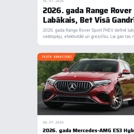
06.07.2026
2026. gada Range Rover
Labākais, Bet Visā Gandrī
N
▶
2026. gada Range Rover Sport PHEV definē luks
F
▶
veiktspēju, efektivitāti un greznību. Lai gan ta
An
▶
TESTA BRAUCIENI
V
▶
R
▶
N
04.07.2026
2026. gada Mercedes-AMG E53 Hyb