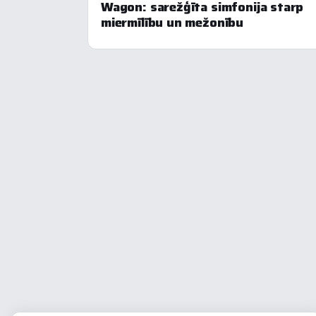
Wagon: sarežģīta simfonija starp
miermīlību un mežonību