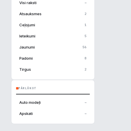
Visi raksti
→
Atsauksmes
2
Ceļojumi
1
Ieteikumi
5
Jaunumi
56
Padomi
8
Tirgus
2
PĀRLŪKOT
×
Auto modeļi
→
Apskati
→
u