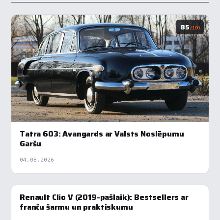
85
/100
Tatra 603: Avangards ar Valsts Noslēpumu
Garšu
04.08.2026
Renault Clio V (2019-pašlaik): Bestsellers ar
88
/100
franču šarmu un praktiskumu