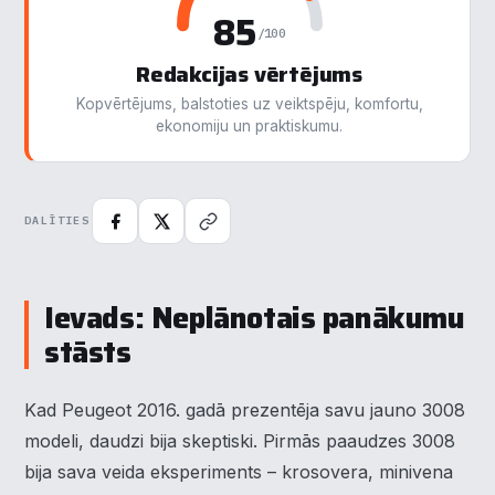
85
/100
Redakcijas vērtējums
Kopvērtējums, balstoties uz veiktspēju, komfortu,
ekonomiju un praktiskumu.
DALĪTIES
Ievads: Neplānotais panākumu
stāsts
Kad Peugeot 2016. gadā prezentēja savu jauno 3008
modeli, daudzi bija skeptiski. Pirmās paaudzes 3008
bija sava veida eksperiments – krosovera, minivena