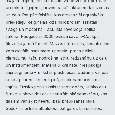
asajām līnijām, muskuļotajām virsbūves proporcijām
un raksturīgajiem „lauvas nagu” lukturiem tas izceļas
uz ceļa. Pat pēc feislifta, kas atnesa vēl agresīvāku
priekšdaļu, oriģinālais dizains joprojām izskatās
svaigs un moderns. Taču īstā revolūcija notika
salonā. Peugeot ar 3008 ieviesa savu „i-Cockpit”
filozofiju jaunā līmenī. Mazais stūresrats, kas atrodas
zem digitālā instrumentu paneļa, prasa nelielu
pieradumu, taču nodrošina izcilu redzamību uz ceļu
un instrumentiem. Materiālu kvalitāte ir iespaidīga
šajā segmentā – mīkstas plastmasas, auduma vai pat
koka apdares elementi piešķir salonam premium
sajūtu. Fizisko pogu skaits ir samazināts, lielāko daļu
funkciju pārvaldot caur centrālo skārienekrānu, kas
dažiem var šķist neērti, īpaši braukšanas laikā.
Sēdekļi ir ērti un atbalstoši, pat garos braucienos.