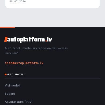
29.07.2026
autoplatform
.
lv
Auto zīmoli, modeļi un tehniskie dati — viss
vienuviet.
info@autoplatform.lv
AUTO MODEĻI
Visi modeļi
Sedani
Apvidus auto (SUV)