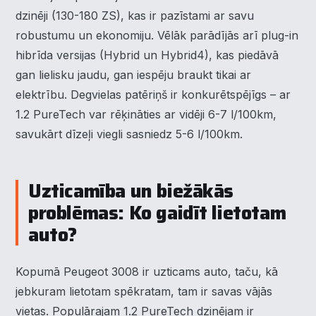
dzinēji (130-180 ZS), kas ir pazīstami ar savu
robustumu un ekonomiju. Vēlāk parādījās arī plug-in
hibrīda versijas (Hybrid un Hybrid4), kas piedāvā
gan lielisku jaudu, gan iespēju braukt tikai ar
elektrību. Degvielas patēriņš ir konkurētspējīgs – ar
1.2 PureTech var rēķināties ar vidēji 6-7 l/100km,
savukārt dīzeļi viegli sasniedz 5-6 l/100km.
Uzticamība un biežākās
problēmas: Ko gaidīt lietotam
auto?
×
Piekrišanas preferences
Kopumā Peugeot 3008 ir uzticams auto, taču, kā
Mēs izmantojam sīkdatnes, lai palīdzētu jums efektīvi
jebkuram lietotam spēkratam, tam ir savas vājās
pārvietoties un veikt noteiktas funkcijas. Zemāk katras
vietas. Populārajam 1.2 PureTech dzinējam ir