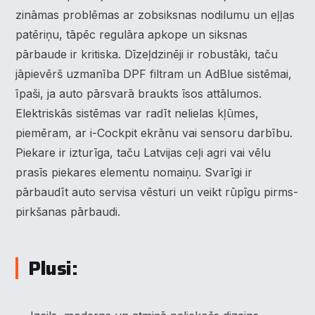
piekrišanas kategorijā atradīsiet detalizētu informāciju par
zināmas problēmas ar zobsiksnas nodilumu un eļļas
visām sīk
... Rādīt vairāk
patēriņu, tāpēc regulāra apkope un siksnas
pārbaude ir kritiska. Dīzeļdzinēji ir robustāki, taču
Nepieciešamās
▶
Vienmēr aktīvs
jāpievērš uzmanība DPF filtram un AdBlue sistēmai,
Funkcionālais
īpaši, ja auto pārsvarā braukts īsos attālumos.
▶
Elektriskās sistēmas var radīt nelielas kļūmes,
Analītika
▶
piemēram, ar i-Cockpit ekrānu vai sensoru darbību.
Piekare ir izturīga, taču Latvijas ceļi agri vai vēlu
Veiktspēja
▶
prasīs piekares elementu nomaiņu. Svarīgi ir
pārbaudīt auto servisa vēsturi un veikt rūpīgu pirms-
Reklāma
▶
pirkšanas pārbaudi.
Plusi:
Noraidīt visu
Saglabāt preferences