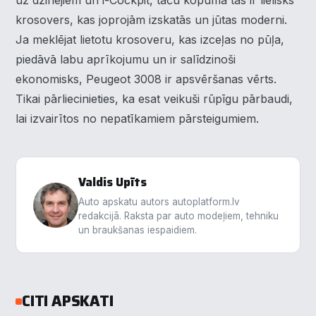
uz dzinējiem un i-Cockpit, taču kopumā tas ir lielisks
krosovers, kas joprojām izskatās un jūtas moderni.
Ja meklējat lietotu krosoveru, kas izceļas no pūļa,
piedāvā labu aprīkojumu un ir salīdzinoši
ekonomisks, Peugeot 3008 ir apsvēršanas vērts.
Tikai pārliecinieties, ka esat veikuši rūpīgu pārbaudi,
lai izvairītos no nepatīkamiem pārsteigumiem.
Valdis Upīts
Auto apskatu autors autoplatform.lv
redakcijā. Raksta par auto modeļiem, tehniku
un braukšanas iespaidiem.
CITI APSKATI