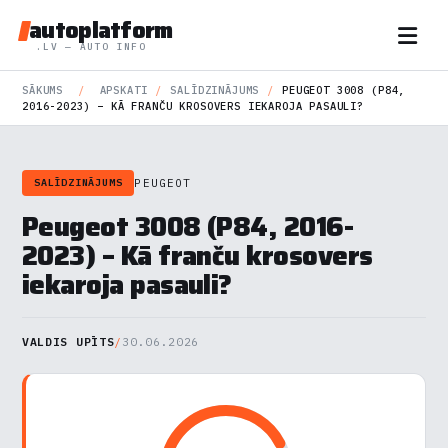
autoplatform
.LV — AUTO INFO
SĀKUMS
/
APSKATI
/
SALĪDZINĀJUMS
/
PEUGEOT 3008 (P84,
2016-2023) – KĀ FRANČU KROSOVERS IEKAROJA PASAULI?
PEUGEOT
SALĪDZINĀJUMS
Peugeot 3008 (P84, 2016-
2023) – Kā franču krosovers
iekaroja pasauli?
VALDIS UPĪTS
/
30.06.2026