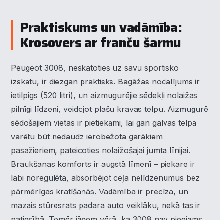
Praktiskums un vadāmība:
Krosovers ar franču šarmu
Peugeot 3008, neskatoties uz savu sportisko
izskatu, ir diezgan praktisks. Bagāžas nodalījums ir
ietilpīgs (520 litri), un aizmugurējie sēdekļi nolaižas
pilnīgi līdzeni, veidojot plašu kravas telpu. Aizmugurē
sēdošajiem vietas ir pietiekami, lai gan galvas telpa
varētu būt nedaudz ierobežota garākiem
pasažieriem, pateicoties nolaižošajai jumta līnijai.
Braukšanas komforts ir augstā līmenī – piekare ir
labi noregulēta, absorbējot ceļa nelīdzenumus bez
pārmērīgas kratīšanās. Vadāmība ir precīza, un
mazais stūresrats padara auto veiklāku, nekā tas ir
patiesībā. Tomēr jāņem vērā, ka 3008 nav pieejams