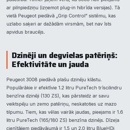
ar pilnpiedziņu (izņemot plug-in hibrīda versijas). Tā
vietā Peugeot piedāvā „Grip Control” sistēmu, kas
uzlabo saķeri ar dažādām virsmām, bet nav īsts
apvidus braucējs.
Dzinēji un degvielas patēriņš:
Efektivitāte un jauda
Peugeot 3008 piedāvā plašu dzinēju klāstu.
Populārākie ir efektīvie 1.2 litru PureTech trīscilindru
benzīna dzinēji (130 ZS), kas pārsteidz ar savu
veiktspēju un zemo patēriņu, neskatoties uz mazo
tilpumu. Tiem, kas vēlas vairāk jaudas, pieejams ir 1.6
litru PureTech (165/180 ZS) benzīna dzinējs. Dīzeļa
cienītājiem piedāvājumā ir 1.5 un 2.0 litru BlueHDi