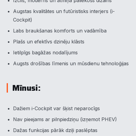
Izcils, moderns un atmiņā paliekošs dizains
Pieņemt visu
Augstas kvalitātes un futūristisks interjers (i-
Cockpit)
Labs braukšanas komforts un vadāmība
Plašs un efektīvs dzinēju klāsts
Ietilpīgs bagāžas nodalījums
Augsts drošības līmenis un mūsdienu tehnoloģijas
Mīnusi:
Dažiem i-Cockpit var šķist neparocīgs
Nav pieejams ar pilnpiedziņu (izņemot PHEV)
Dažas funkcijas pārāk dziļi paslēptas