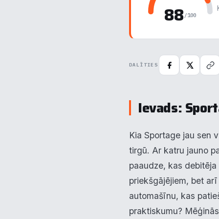
88
/100
DALĪTIES
Ievads: Sport
Kia Sportage jau sen v
tirgū. Ar katru jauno p
paaudze, kas debitēja 
priekšgājējiem, bet arī
automašīnu, kas patieš
praktiskumu? Mēģinās