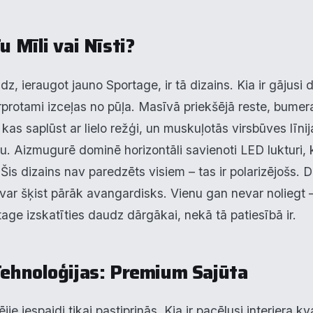
u Mīli vai Nīsti?
idz, ieraugot jauno Sportage, ir tā dizains. Kia ir gājusi
protami izceļas no pūļa. Masīvā priekšējā reste, bume
kas saplūst ar lielo režģi, un muskuļotās virsbūves līni
idu. Aizmugurē dominē horizontāli savienoti LED lukturi,
is dizains nav paredzēts visiem – tas ir polarizējošs. D
as var šķist pārāk avangardisks. Vienu gan nevar noliegt 
age izskatīties daudz dārgākai, nekā tā patiesībā ir.
Tehnoloģijas: Premium Sajūta
jie iespaidi tikai pastiprinās. Kia ir pacēlusi interjera kva