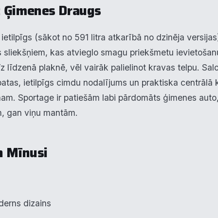
unkcionālais
: Ģimenes Draugs
alītika
etilpīgs (sākot no 591 litra atkarībā no dzinēja versija
 sliekšņiem, kas atvieglo smagu priekšmetu ievietošan
eiktspēja
 līdzenā plaknē, vēl vairāk palielinot kravas telpu. Sal
eklāma
abatas, ietilpīgs cimdu nodalījums un praktiska centrālā
onam. Sportage ir patiešām labi pārdomāts ģimenes aut
m, gan viņu mantām.
oraidīt visu
Saglabāt preferences
Pieņemt visu
n Mīnusi
derns dizains