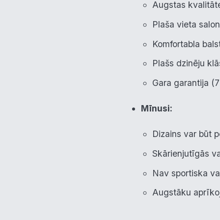
Augstas kvalitāte
Plaša vieta salo
Komfortabla bals
Plašs dzinēju klās
Gara garantija (
Mīnusi:
Dizains var būt p
Skārienjutīgās v
Nav sportiska v
Augstāku aprīkoj