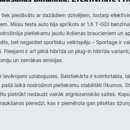
e tiek piedāvāts ar dažādiem dzinējiem, tostarp efektīv
em. Mūsu testa auto bija aprīkots ar 1.6 T-GDI benzīna 
nodrošināja pietiekamu jaudu ikdienas braucieniem un 
inēts, bet negaidiet sportisku veiktspēju – Sportage ir va
. Pieejami ir arī pilnā hibrīda un plug-in hibrīda variant
nomiju un zemākas emisijas.
krišanas preferences
ievērojami uzlabojusies. Balstiekārta ir komfortabla, la
pašā laikā nodrošinot pietiekamu stabilitāti līkumos. St
zmantojam sīkdatnes, lai palīdzētu jums efektīvi pārvietoties un veikt
ktas funkcijas. Zemāk katras piekrišanas kategorijā atradīsiet detalizēt
arētu pietrūkt nedaudz vairāk atgriezeniskās saites. K
rmāciju par visām sīk
... Rādīt vairāk
raukšanas pieredzi, kas ir piemērota gan pilsētas džun
epieciešamās
Vienmēr ak