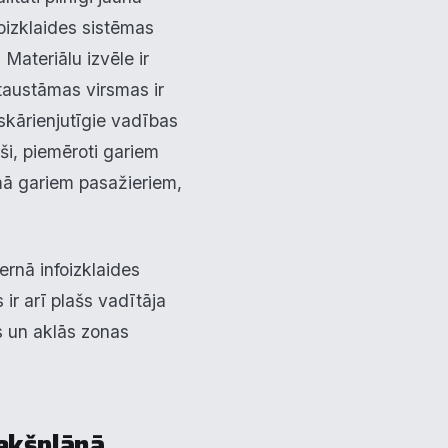
foizklaides sistēmas
Materiālu izvēle ir
taustāmas virsmas ir
skārienjutīgie vadības
oši, piemēroti gariem
mā gariem pasažieriem,
ernā infoizklaides
 ir arī plašs vadītāja
ts un aklās zonas
iekšplānā