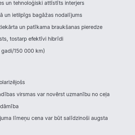
s un tehnoloģiski attīstīts interjers
nā un ietilpīgs bagāžas nodalījums
tiekārta un patīkama braukšanas pieredze
ts, tostarp efektīvi hibrīdi
7 gadi/150 000 km)
olarizējošs
adības virsmas var novērst uzmanību no ceļa
adāmība
uma līmeņu cena var būt salīdzinoši augsta