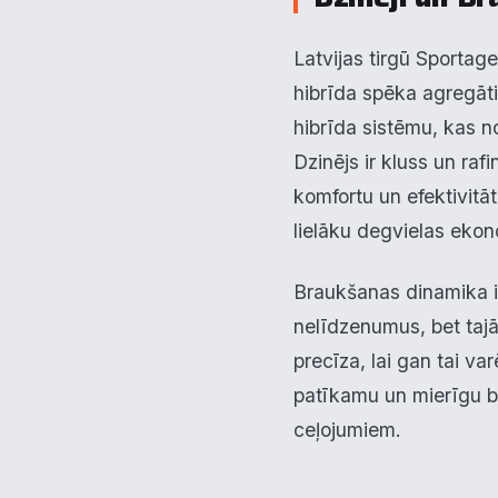
Latvijas tirgū Sportag
hibrīda spēka agregāti
hibrīda sistēmu, kas 
Dzinējs ir kluss un raf
komfortu un efektivitāti
lielāku degvielas eko
Pie
Braukšanas dinamika ir 
nelīdzenumus, bet tajā 
Mēs i
notei
precīza, lai gan tai v
info
patīkamu un mierīgu b
ceļojumiem.
N
▶