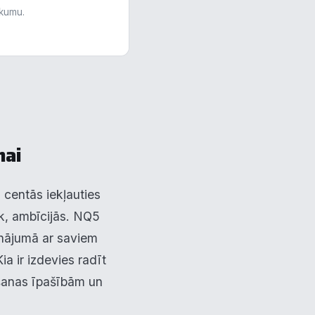
skumu.
nai
z centās iekļauties
āk, ambīcijās. NQ5
zinājumā ar saviem
a ir izdevies radīt
ukšanas īpašībām un