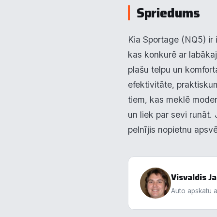
Spriedums
Kia Sportage (NQ5) ir i
kas konkurē ar labākaj
plašu telpu un komfort
efektivitāte, praktisk
tiem, kas meklē moder
un liek par sevi runāt.
pelnījis nopietnu apsv
Visvaldis 
Auto apskatu a