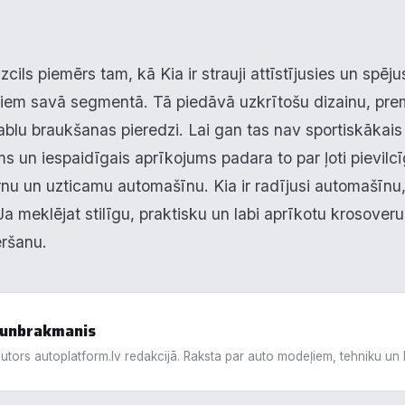
zcils piemērs tam, kā Kia ir strauji attīstījusies un spēj
iem savā segmentā. Tā piedāvā uzkrītošu dizainu, prem
ablu braukšanas pieredzi. Lai gan tas nav sportiskākais 
ums un iespaidīgais aprīkojums padara to par ļoti pievil
nu un uzticamu automašīnu. Kia ir radījusi automašīnu,
 Ja meklējat stilīgu, praktisku un labi aprīkotu krosoveru
ēršanu.
Jaunbrakmanis
utors autoplatform.lv redakcijā. Raksta par auto modeļiem, tehniku un