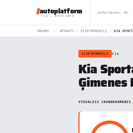
autoplatform
ceturtdien, 06. 
.LV — AUTO INFO
SĀKUMS
/
APSKATI
/
ELEKTROMOBIĻI
/
KIA SPORT
KIA
ELEKTROMOBIĻI
Kia Sport
Ģimenes 
VISVALDIS JAUNBRAKMANIS