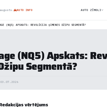
AUTO ZĪMOLI
augusts.
AUTO INFO
AGE (NQ5) APSKATS: REVOLŪCIJA ĢIMENES DŽIPU SEGMENTĀ?
age (NQ5) Apskats: Rev
Džipu Segmentā?
/
03.07.2026
Redakcijas vērtējums