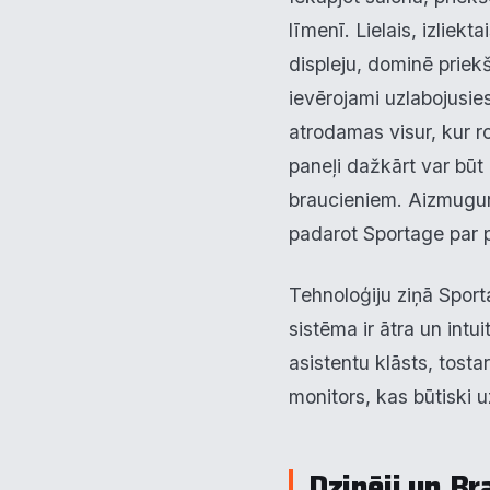
līmenī. Lielais, izliek
displeju, dominē priek
ievērojami uzlabojusie
atrodamas visur, kur r
paneļi dažkārt var būt 
braucieniem. Aizmugur
padarot Sportage par 
Tehnoloģiju ziņā Sport
sistēma ir ātra un intu
asistentu klāsts, tost
monitors, kas būtiski 
Dzinēji un B