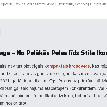
Kopvērtējums, balstoties uz veiktspēju, komfortu, ekonomiju un prakti
age – No Pelēkās Peles līdz Stila Iko
airs nav tas pieticīgais
kompaktais krosovers
, kas rei
aaudzi tas ir audzis gan izmēros, gan, kas ir vēl svarīg
2021. gadā, ir ne tikai milzīgs lēciens uz priekšu salīd
 drosmīgs izaicinājums etablētajiem konkurentiem. Vai Ki
ām spēj pārliecināt ne tikai ar izskatu, bet arī ar bra
im noskaidrot!