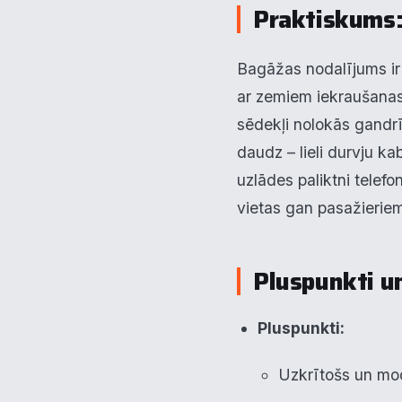
F
▶
Praktiskums
An
▶
Bagāžas nodalījums ir i
ar zemiem iekraušanas
V
▶
sēdekļi nolokās gandrīz
R
▶
daudz – lieli durvju k
uzlādes paliktni telef
vietas gan pasažierie
N
Pluspunkti u
Pluspunkti:
Uzkrītošs un mo