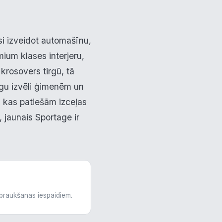
usi izveidot automašīnu,
ium klases interjeru,
krosovers tirgū, tā
cīgu izvēli ģimenēm un
 kas patiešām izceļas
, jaunais Sportage ir
 braukšanas iespaidiem.