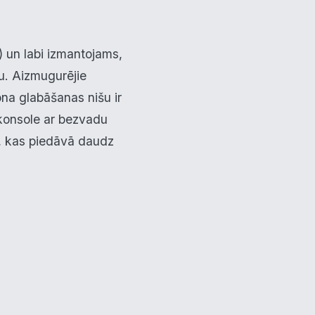
s) un labi izmantojams,
u. Aizmugurējie
ona glabāšanas nišu ir
 konsole ar bezvadu
o, kas piedāvā daudz