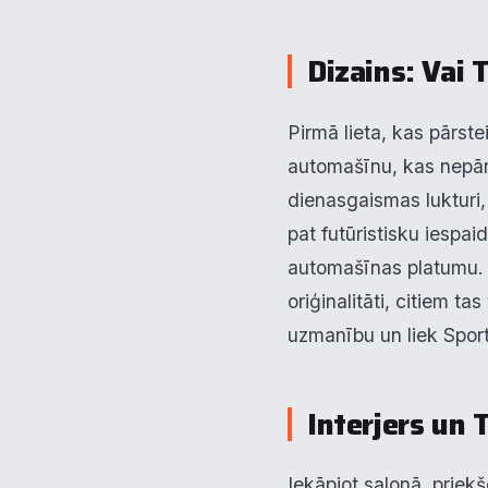
Dizains: Vai T
Pirmā lieta, kas pārste
automašīnu, kas nepār
dienasgaismas lukturi, 
pat futūristisku iespa
automašīnas platumu. Š
oriģinalitāti, citiem t
uzmanību un liek Sport
Interjers un 
Iekāpjot salonā, priekšē