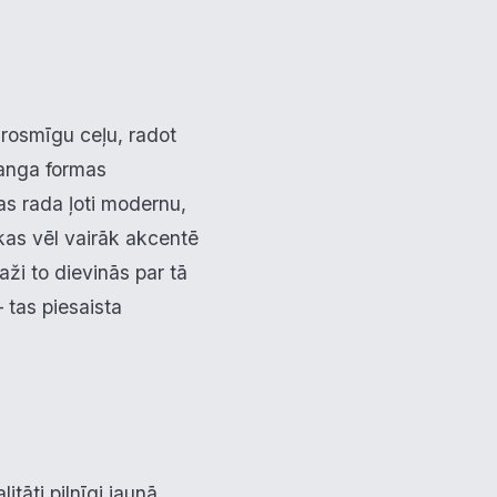
 drosmīgu ceļu, radot
ranga formas
jas rada ļoti modernu,
 kas vēl vairāk akcentē
aži to dievinās par tā
– tas piesaista
litāti pilnīgi jaunā