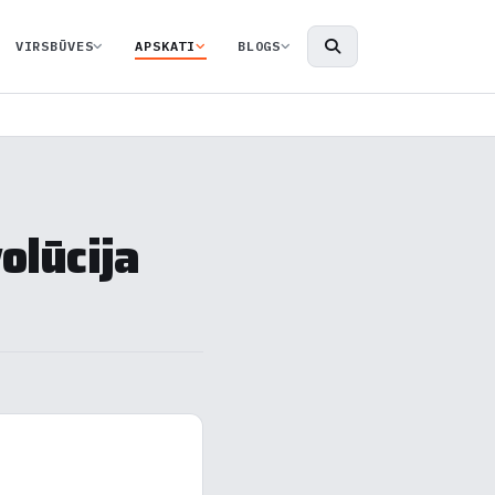
VIRSBŪVES
APSKATI
BLOGS
olūcija