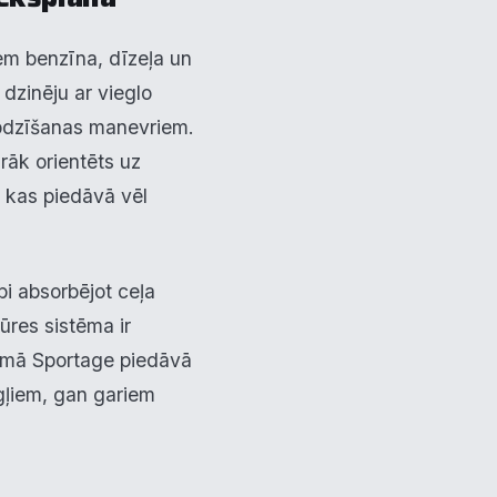
iem benzīna, dīzeļa un
dzinēju ar vieglo
apdzīšanas manevriem.
irāk orientēts uz
i, kas piedāvā vēl
×
bi absorbējot ceļa
ūres sistēma ir
u
opumā Sportage piedāvā
gļiem, gan gariem
tīvs