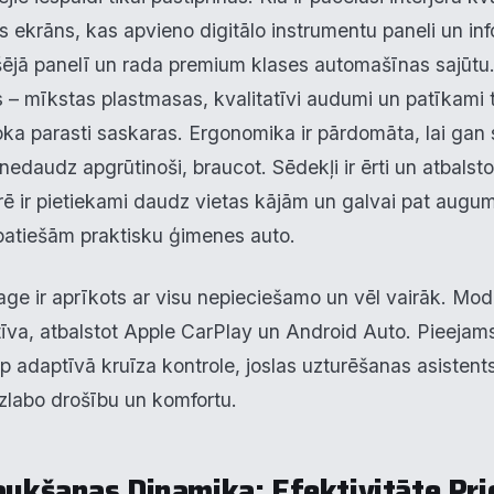
tais ekrāns, kas apvieno digitālo instrumentu paneli un in
šējā panelī un rada premium klases automašīnas sajūtu. 
s – mīkstas plastmasas, kvalitatīvi audumi un patīkami 
oka parasti saskaras. Ergonomika ir pārdomāta, lai gan 
nedaudz apgrūtinoši, braucot. Sēdekļi ir ērti un atbalst
ē ir pietiekami daudz vietas kājām un galvai pat augu
patiešām praktisku ģimenes auto.
age ir aprīkots ar visu nepieciešamo un vēl vairāk. Mod
itīva, atbalstot Apple CarPlay un Android Auto. Pieejams
arp adaptīvā kruīza kontrole, joslas uzturēšanas asisten
uzlabo drošību un komfortu.
raukšanas Dinamika: Efektivitāte Pr